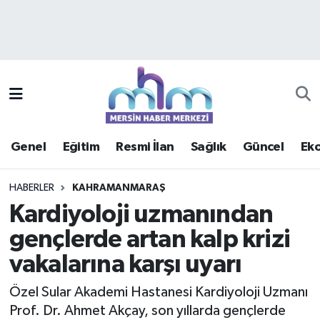
Asayiş
Mersin Hava Durumu
Çevre
Mersin Trafik Yoğunluk Haritası
Eğitim
Süper Lig Puan Durumu ve Fikstür
Genel
Eğitim
Resmi İlan
Sağlık
Güncel
Ek
Ekonomi
Tüm Manşetler
HABERLER
KAHRAMANMARAŞ
Genel
Son Dakika Haberleri
Kardiyoloji uzmanından
gençlerde artan kalp krizi
Güncel
Haber Arşivi
vakalarına karşı uyarı
Haberde insan
Özel Sular Akademi Hastanesi Kardiyoloji Uzmanı
Kültür - Sanat
Prof. Dr. Ahmet Akçay, son yıllarda gençlerde