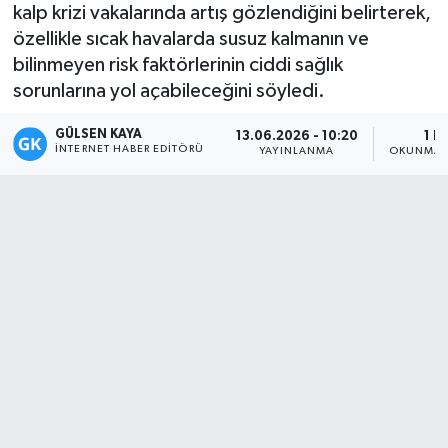
kalp krizi vakalarında artış gözlendiğini belirterek,
Magazin
özellikle sıcak havalarda susuz kalmanın ve
bilinmeyen risk faktörlerinin ciddi sağlık
Mersin
sorunlarına yol açabileceğini söyledi.
GÜLSEN KAYA
Mersin Tarihi
13.06.2026 - 10:20
1 D
İNTERNET HABER EDITÖRÜ
YAYINLANMA
OKUNMA 
Özel Haber
Politika
Resmi İlan
Sağlık
Spor
Sürmanşet