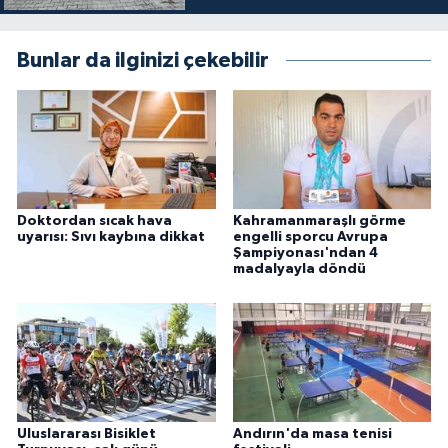
Bunlar da ilginizi çekebilir
Doktordan sıcak hava
Kahramanmaraşlı görme
uyarısı: Sıvı kaybına dikkat
engelli sporcu Avrupa
Şampiyonası'ndan 4
madalyayla döndü
Uluslararası Bisiklet
Andırın'da masa tenisi