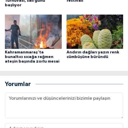
Turnuvası, salı günü
festivali
başlıyor
Kahramanmaraş'ta
Andırın dağları yazın renk
bunaltıcı sıcağa rağmen
cümbüşüne büründü
ateşin başında zorlu mesai
Yorumlar