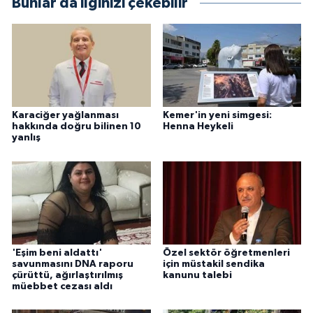
Bunlar da ilginizi çekebilir
Karaciğer yağlanması
Kemer'in yeni simgesi:
hakkında doğru bilinen 10
Henna Heykeli
yanlış
'Eşim beni aldattı'
Özel sektör öğretmenleri
savunmasını DNA raporu
için müstakil sendika
çürüttü, ağırlaştırılmış
kanunu talebi
müebbet cezası aldı