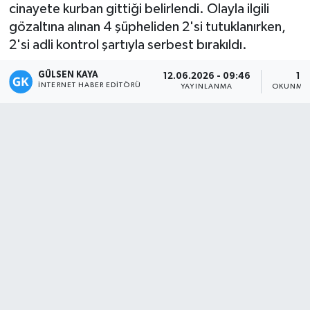
cinayete kurban gittiği belirlendi. Olayla ilgili
Magazin
gözaltına alınan 4 şüpheliden 2'si tutuklanırken,
2'si adli kontrol şartıyla serbest bırakıldı.
Mersin
GÜLSEN KAYA
12.06.2026 - 09:46
1 D
İNTERNET HABER EDITÖRÜ
YAYINLANMA
OKUNMA 
Mersin Tarihi
Özel Haber
Politika
Resmi İlan
Sağlık
Spor
Sürmanşet