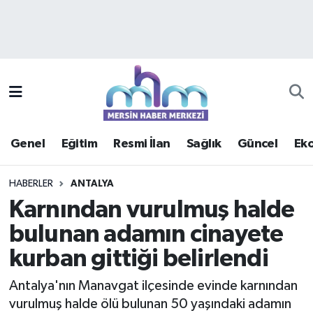
Asayiş
Mersin Hava Durumu
Çevre
Mersin Trafik Yoğunluk Haritası
Eğitim
Süper Lig Puan Durumu ve Fikstür
Genel
Eğitim
Resmi İlan
Sağlık
Güncel
Ek
Ekonomi
Tüm Manşetler
HABERLER
ANTALYA
Genel
Son Dakika Haberleri
Karnından vurulmuş halde
bulunan adamın cinayete
Güncel
Haber Arşivi
kurban gittiği belirlendi
Haberde insan
Antalya'nın Manavgat ilçesinde evinde karnından
Kültür - Sanat
vurulmuş halde ölü bulunan 50 yaşındaki adamın