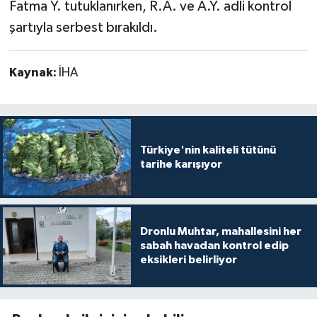
Fatma Y. tutuklanırken, R.A. ve A.Y. adli kontrol
şartıyla serbest bırakıldı.
Kaynak:
İHA
Türkiye'nin kaliteli tütünü
tarihe karışıyor
Dronlu Muhtar, mahallesini her
sabah havadan kontrol edip
eksikleri belirliyor