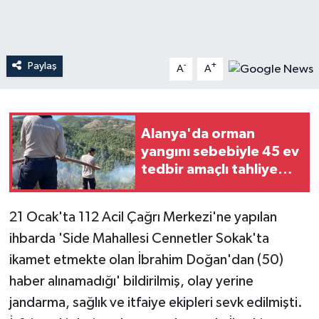
Teknoloji
Paylaş
-
+
Yaşam
A
A
Alanya'da orman
yangını sebebiyle 45 ev
tedbir amaçlı tahliye
edildi
21 Ocak'ta 112 Acil Çağrı Merkezi'ne yapılan
ihbarda 'Side Mahallesi Cennetler Sokak'ta
ikamet etmekte olan İbrahim Doğan'dan (50)
haber alınamadığı' bildirilmiş, olay yerine
jandarma, sağlık ve itfaiye ekipleri sevk edilmişti.