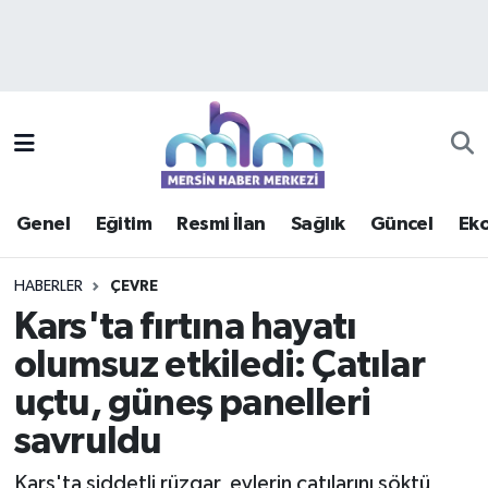
Asayiş
Mersin Hava Durumu
Çevre
Mersin Trafik Yoğunluk Haritası
Eğitim
Süper Lig Puan Durumu ve Fikstür
Genel
Eğitim
Resmi İlan
Sağlık
Güncel
Ek
Ekonomi
Tüm Manşetler
HABERLER
ÇEVRE
Genel
Son Dakika Haberleri
Kars'ta fırtına hayatı
olumsuz etkiledi: Çatılar
Güncel
Haber Arşivi
uçtu, güneş panelleri
Haberde insan
savruldu
Kültür - Sanat
Kars'ta şiddetli rüzgar, evlerin çatılarını söktü