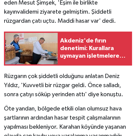
eden Mesut Şimşek, 'Eşim ile birlikte
kayınvalidemi ziyarete gelmiştim. Şiddetli
rüzgardan çatı uçtu. Maddi hasar var' dedi.
Akdeniz'de fırın
denetimi: Kurallara
uymayan işletmelere
ceza
Rüzgarın çok şiddetli olduğunu anlatan Deniz
Yıldız, 'Kuvvetli bir rüzgar geldi. Önce salladı,
sonra çatıyı söküp yerinden attı' diye konuştu.
Öte yandan, bölgede etkili olan olumsuz hava
şartlarının ardından hasar tespit çalışmalarının
yapılması bekleniyor. Karahan köyünde yaşanan
olayda can kaybı veya yaralanma yaşanmadığı