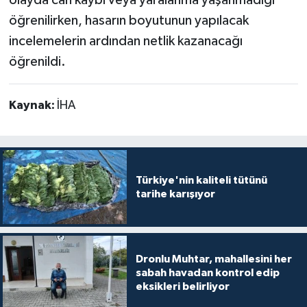
öğrenilirken, hasarın boyutunun yapılacak
incelemelerin ardından netlik kazanacağı
öğrenildi.
Kaynak:
İHA
Türkiye'nin kaliteli tütünü
tarihe karışıyor
Dronlu Muhtar, mahallesini her
sabah havadan kontrol edip
eksikleri belirliyor