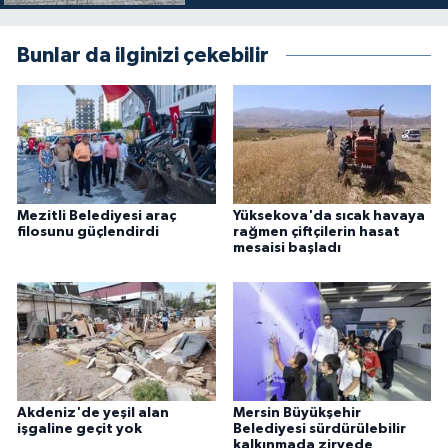
Bunlar da ilginizi çekebilir
Mezitli Belediyesi araç
Yüksekova'da sıcak havaya
filosunu güçlendirdi
rağmen çiftçilerin hasat
mesaisi başladı
Akdeniz'de yeşil alan
Mersin Büyükşehir
işgaline geçit yok
Belediyesi sürdürülebilir
kalkınmada zirvede