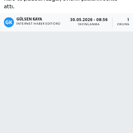
attı.
Magazin
GÜLSEN KAYA
30.05.2026 - 08:56
1 
İNTERNET HABER EDITÖRÜ
YAYINLANMA
OKUNMA 
Mersin
Mersin Tarihi
Özel Haber
Politika
Resmi İlan
Sağlık
Spor
Sürmanşet