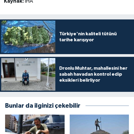
Kaynak:
İHA
Türkiye'nin kaliteli tütünü
tarihe karışıyor
Dronlu Muhtar, mahallesini her
sabah havadan kontrol edip
eksikleri belirliyor
Bunlar da ilginizi çekebilir