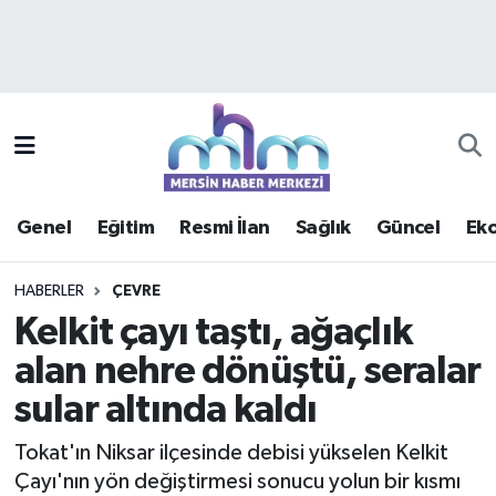
Asayiş
Mersin Hava Durumu
Çevre
Mersin Trafik Yoğunluk Haritası
Eğitim
Süper Lig Puan Durumu ve Fikstür
Genel
Eğitim
Resmi İlan
Sağlık
Güncel
Ek
Ekonomi
Tüm Manşetler
HABERLER
ÇEVRE
Genel
Son Dakika Haberleri
Kelkit çayı taştı, ağaçlık
alan nehre dönüştü, seralar
Güncel
Haber Arşivi
sular altında kaldı
Haberde insan
Tokat'ın Niksar ilçesinde debisi yükselen Kelkit
Kültür - Sanat
Çayı'nın yön değiştirmesi sonucu yolun bir kısmı