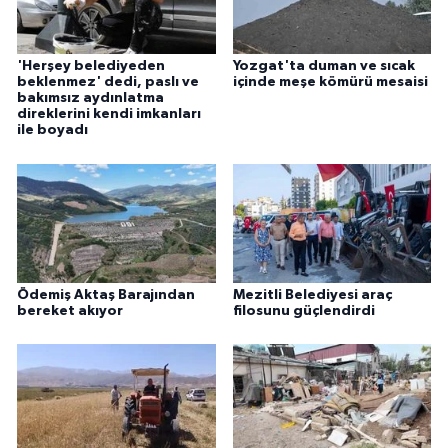
'Herşey belediyeden
Yozgat'ta duman ve sıcak
beklenmez' dedi, paslı ve
içinde meşe kömürü mesaisi
bakımsız aydınlatma
direklerini kendi imkanları
ile boyadı
Ödemiş Aktaş Barajından
Mezitli Belediyesi araç
bereket akıyor
filosunu güçlendirdi