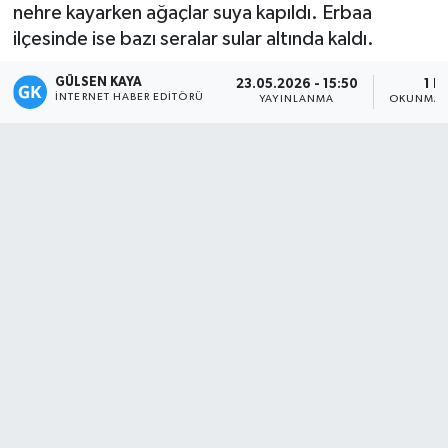
nehre kayarken ağaçlar suya kapıldı. Erbaa
Magazin
ilçesinde ise bazı seralar sular altında kaldı.
GÜLSEN KAYA
Mersin
23.05.2026 - 15:50
1 D
İNTERNET HABER EDITÖRÜ
YAYINLANMA
OKUNMA 
Mersin Tarihi
Özel Haber
Politika
Resmi İlan
Sağlık
Spor
Sürmanşet