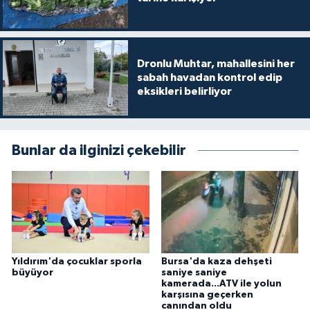
Dronlu Muhtar, mahallesini her
sabah havadan kontrol edip
eksikleri belirliyor
Bunlar da ilginizi çekebilir
Yıldırım'da çocuklar sporla
Bursa'da kaza dehşeti
büyüyor
saniye saniye
kamerada...ATV ile yolun
karşısına geçerken
canından oldu