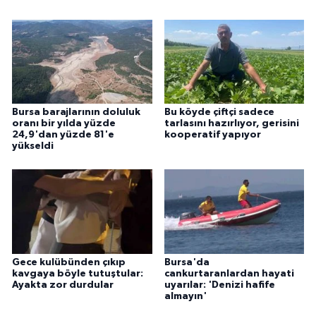
Bursa barajlarının doluluk
Bu köyde çiftçi sadece
oranı bir yılda yüzde
tarlasını hazırlıyor, gerisini
24,9'dan yüzde 81'e
kooperatif yapıyor
yükseldi
Gece kulübünden çıkıp
Bursa'da
kavgaya böyle tutuştular:
cankurtaranlardan hayati
Ayakta zor durdular
uyarılar: 'Denizi hafife
almayın'