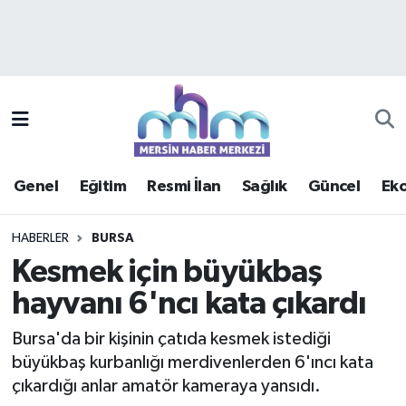
Asayiş
Mersin Hava Durumu
Çevre
Mersin Trafik Yoğunluk Haritası
Eğitim
Süper Lig Puan Durumu ve Fikstür
Genel
Eğitim
Resmi İlan
Sağlık
Güncel
Ek
Ekonomi
Tüm Manşetler
HABERLER
BURSA
Genel
Son Dakika Haberleri
Kesmek için büyükbaş
hayvanı 6'ncı kata çıkardı
Güncel
Haber Arşivi
Bursa'da bir kişinin çatıda kesmek istediği
Haberde insan
büyükbaş kurbanlığı merdivenlerden 6'ıncı kata
çıkardığı anlar amatör kameraya yansıdı.
Kültür - Sanat