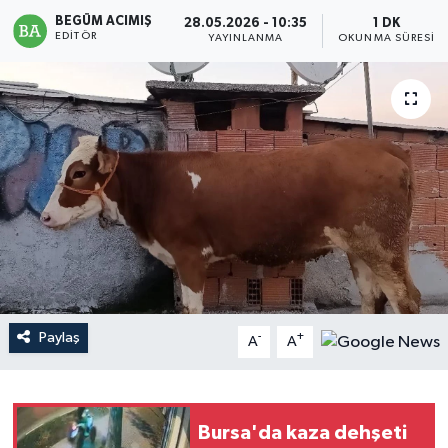
BEGÜM ACIMIŞ
28.05.2026 - 10:35
1 DK
Magazin
EDITÖR
YAYINLANMA
OKUNMA SÜRESI
Mersin
Mersin Tarihi
Özel Haber
Politika
Resmi İlan
Paylaş
-
+
Sağlık
A
A
Spor
Bursa'da kaza dehşeti
Sürmanşet