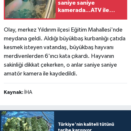
saniye saniye
kamerada...ATV ile
Teknoloji
yolun karşısına
geçerken canından
Yaşam
Olay, merkez Yıldırım ilçesi Eğitim Mahallesi'nde
oldu
meydana geldi. Aldığı büyükbaş kurbanlığı çatıda
kesmek isteyen vatandaş, büyükbaş hayvanı
merdivenlerden 6'ıncı kata çıkardı. Hayvanın
sakinliği dikkat çekerken, o anlar saniye saniye
amatör kamera ile kaydedildi.
Kaynak:
İHA
Türkiye'nin kaliteli tütünü
tarihe karışıyor