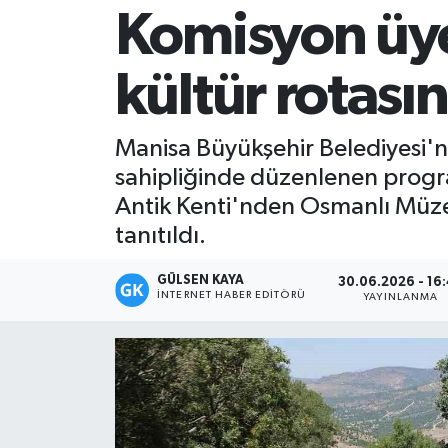
Komisyon üye
Magazin
kültür rotasın
Mersin
Mersin Tarihi
Manisa Büyükşehir Belediyesi'n
sahipliğinde düzenlenen programd
Özel Haber
Antik Kenti'nden Osmanlı Müze
tanıtıldı.
Politika
GÜLSEN KAYA
30.06.2026 - 16
Resmi İlan
İNTERNET HABER EDITÖRÜ
YAYINLANMA
Sağlık
Spor
Sürmanşet