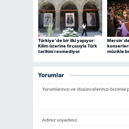
Türkiye'de bir ilki yapıyor:
Mersin'de
Kilim üzerine fırçasıyla Türk
konserler
tarihini resmediyor
müzikle b
Yorumlar