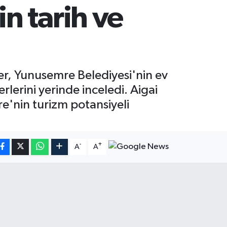
n tarih ve
er, Yunusemre Belediyesi'nin ev
rlerini yerinde inceledi. Aigai
'nin turizm potansiyeli
-
+
A
A