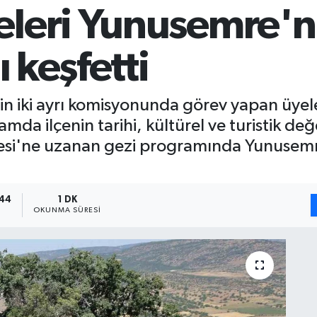
leri Yunusemre'ni
ı keşfetti
in iki ayrı komisyonunda görev yapan üyel
a ilçenin tarihi, kültürel ve turistik değe
si'ne uzanan gezi programında Yunusemre
:44
1 DK
OKUNMA SÜRESI