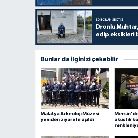
EDITÖRÜN SEÇTIĞI
Dronlu Muhtar,
edip eksikleri 
Bunlar da ilginizi çekebilir
Malatya Arkeoloji Müzesi
Mersin'de
yeniden ziyarete açıldı
akustik k
renkleniy