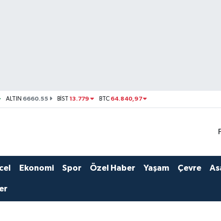
6660.55
13.779
64.840,97
ALTIN
BİST
BTC
cel
Ekonomi
Spor
Özel Haber
Yaşam
Çevre
As
er