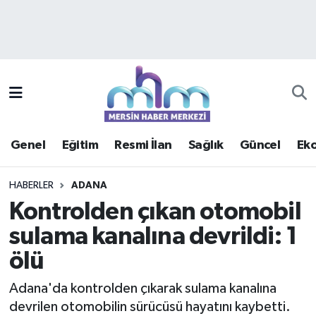
Asayiş
Mersin Hava Durumu
Çevre
Mersin Trafik Yoğunluk Haritası
Eğitim
Süper Lig Puan Durumu ve Fikstür
Genel
Eğitim
Resmi İlan
Sağlık
Güncel
Ek
Ekonomi
Tüm Manşetler
HABERLER
ADANA
Genel
Son Dakika Haberleri
Kontrolden çıkan otomobil
sulama kanalına devrildi: 1
Güncel
Haber Arşivi
ölü
Haberde insan
Adana'da kontrolden çıkarak sulama kanalına
Kültür - Sanat
devrilen otomobilin sürücüsü hayatını kaybetti.