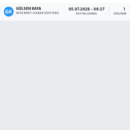
GÜLSEN KAYA
05.07.2026 - 09:27
1 D
Magazin
İNTERNET HABER EDITÖRÜ
YAYINLANMA
OKUNMA 
Mersin
Mersin Tarihi
Özel Haber
Politika
Resmi İlan
Sağlık
Spor
Sürmanşet