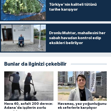
Türkiye'nin kaliteli tütünü
tarihe karışıyor
Dronlu Muhtar, mahallesini her
sabah havadan kontrol edip
eksikleri belirliyor
Bunlar da ilginizi çekebilir
Hava 40, asfalt 200 derece:
Havamaş, yaz yoğunluğunu
Adana'da işçilerin zorlu
ek seferlerle karşılıyor