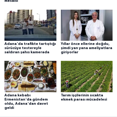
mesaisi
Adana'da trafikte tartıştığı
Yıllar önce ellerine doğdu,
sürücüye testereyle
şimdi yan yana ameliyatlara
saldıran şahıs kamerada
giriyorlar
Adana kebabı
Tarım işçilerinin sıcakta
Ermenistan'da gündem
ekmek parası mücadelesi
oldu, Adana'dan davet
geldi