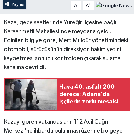
Paylaş
-
+
A
A
Teknoloji
Kaza, gece saatlerinde Yüreğir ilçesine bağlı
Yaşam
Karaahmetli Mahallesi'nde meydana geldi.
Edinilen bilgiye göre, Mert Müldür yönetimindeki
otomobil, sürücüsünün direksiyon hakimiyetini
kaybetmesi sonucu kontrolden çıkarak sulama
kanalına devrildi.
Hava 40, asfalt 200
derece: Adana'da
işçilerin zorlu mesaisi
Kazayı gören vatandaşların 112 Acil Çağrı
Merkezi'ne ihbarda bulunması üzerine bölgeye