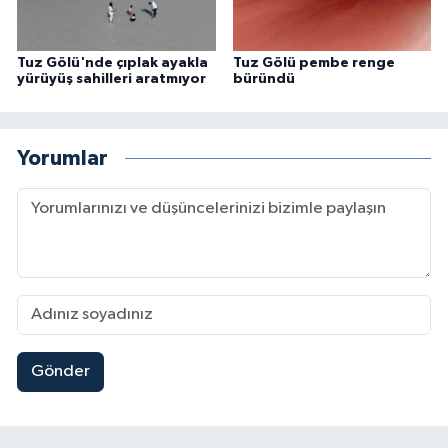
Tuz Gölü'nde çıplak ayakla
Tuz Gölü pembe renge
yürüyüş sahilleri aratmıyor
büründü
Yorumlar
Gönder