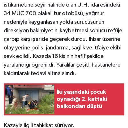
istikametine seyir halinde olan U.H. idaresindeki
34 MUC 700 plakalı tur otobüsü, yağmur
Teknoloji
nedeniyle kayganlaşan yolda sürücüsünün
Yaşam
direksiyon hakimiyetini kaybetmesi sonucu refüje
çarpıp karşı şeride geçerek durdu. İhbar üzerine
olay yerine polis, jandarma, sağlık ve itfaiye ekibi
sevk edildi. Kazada 16 kişinin hafif şekilde
yaralandığı öğrenildi. Yaralılar çeşitli hastanelere
kaldırılarak tedavi altına alındı.
İki yaşındaki çocuk
oynadığı 2. kattaki
balkondan düştü
Kazayla ilgili tahkikat sürüyor.