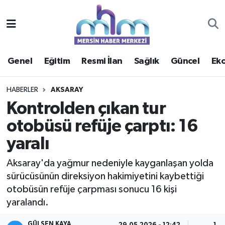
Asayiş
Mersin Hava Durumu
Genel
Eğitim
Resmi İlan
Sağlık
Güncel
Ek
Çevre
Mersin Trafik Yoğunluk Haritası
Eğitim
Süper Lig Puan Durumu ve Fikstür
HABERLER
AKSARAY
Kontrolden çıkan tur
Ekonomi
Tüm Manşetler
otobüsü refüje çarptı: 16
yaralı
Genel
Son Dakika Haberleri
Aksaray'da yağmur nedeniyle kayganlaşan yolda
Güncel
Haber Arşivi
sürücüsünün direksiyon hakimiyetini kaybettiği
otobüsün refüje çarpması sonucu 16 kişi
Haberde insan
yaralandı.
Kültür - Sanat
GÜLSEN KAYA