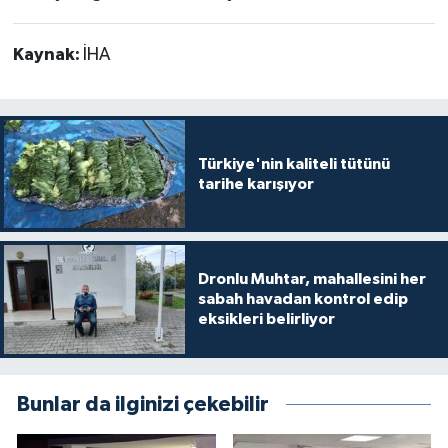
Kaynak:
İHA
Türkiye'nin kaliteli tütünü
tarihe karışıyor
Dronlu Muhtar, mahallesini her
sabah havadan kontrol edip
eksikleri belirliyor
Bunlar da ilginizi çekebilir