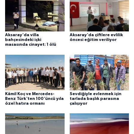
Aksaray'da villa
Aksaray'da çiftlere evlilik
bahçesindeki içki
öncesi eğitim veriliyor
masasında cinayet: 1 ölü
Kâmil Koç ve Mercedes-
Sevdiğiyle evlenmek için
Benz Türk'ten 100'üncü yıla
tarlada başlık parasına
özel hatıra ormanı
çalışıyor