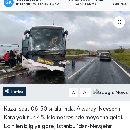
29.05.2026 - 12:42
1 D
İNTERNET HABER EDITÖRÜ
YAYINLANMA
OKUNMA 
Magazin
Mersin
Mersin Tarihi
Özel Haber
Politika
Resmi İlan
Paylaş
-
+
A
A
Sağlık
Kaza, saat 06.50 sıralarında, Aksaray-Nevşehir
Spor
Kara yolunun 45. kilometresinde meydana geldi.
Edinilen bilgiye göre, İstanbul'dan-Nevşehir
Sürmanşet