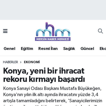
Asayiş
Mersin Hava Durumu
Çevre
Mersin Trafik Yoğunluk Haritası
Eğitim
Süper Lig Puan Durumu ve Fikstür
Genel
Eğitim
Resmi İlan
Sağlık
Güncel
Ek
Ekonomi
Tüm Manşetler
HABERLER
EKONOMI
Genel
Son Dakika Haberleri
Konya, yeni bir ihracat
rekoru kırmayı başardı
Güncel
Haber Arşivi
Konya Sanayi Odası Başkanı Mustafa Büyükeğen,
Haberde insan
Konya'nın yılın ilk altı ayında ihracatını yüzde 3,4
artışla tamamladığını belirterek, 'Sanayicilerimizin
Kültür - Sanat