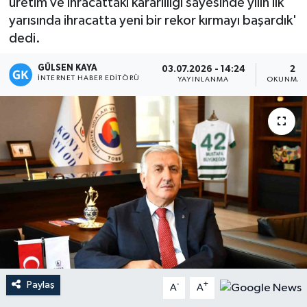
üretim ve ihracattaki kararlılığı sayesinde yılın ilk
yarısında ihracatta yeni bir rekor kırmayı başardık'
Magazin
dedi.
Mersin
GÜLSEN KAYA
03.07.2026 - 14:24
2 D
İNTERNET HABER EDITÖRÜ
YAYINLANMA
OKUNMA 
Mersin Tarihi
Özel Haber
Politika
Resmi İlan
Sağlık
Spor
Paylaş
-
+
A
A
Sürmanşet