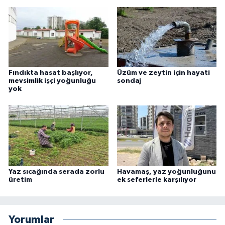
Fındıkta hasat başlıyor,
Üzüm ve zeytin için hayati
mevsimlik işçi yoğunluğu
sondaj
yok
Yaz sıcağında serada zorlu
Havamaş, yaz yoğunluğunu
üretim
ek seferlerle karşılıyor
Yorumlar