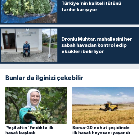
Türkiye'nin kaliteli tütünü
tarihe karışıyor
Dronlu Muhtar, mahallesini her
sabah havadan kontrol edip
eksikleri belirliyor
Bunlar da ilginizi çekebilir
'Yeşil altın' fındıkta ilk
Borsa-20 nohut çeşidinde
hasat başladı
ilk hasat heyecanı yaşandı