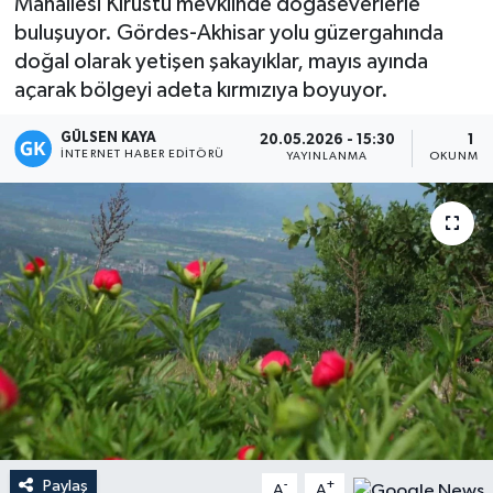
Mahallesi Kırüstü mevkiinde doğaseverlerle
buluşuyor. Gördes-Akhisar yolu güzergahında
Magazin
doğal olarak yetişen şakayıklar, mayıs ayında
açarak bölgeyi adeta kırmızıya boyuyor.
Mersin
GÜLSEN KAYA
20.05.2026 - 15:30
1 D
Mersin Tarihi
İNTERNET HABER EDITÖRÜ
YAYINLANMA
OKUNMA 
Özel Haber
Politika
Resmi İlan
Sağlık
Spor
Paylaş
Sürmanşet
-
+
A
A