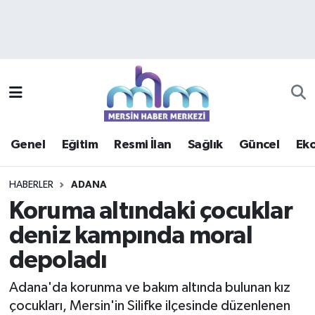
Asayiş
Mersin Hava Durumu
Çevre
Mersin Trafik Yoğunluk Haritası
Eğitim
Süper Lig Puan Durumu ve Fikstür
Genel
Eğitim
Resmi İlan
Sağlık
Güncel
Ek
Ekonomi
Tüm Manşetler
HABERLER
ADANA
Genel
Son Dakika Haberleri
Koruma altındaki çocuklar
deniz kampında moral
Güncel
Haber Arşivi
depoladı
Haberde insan
Adana'da korunma ve bakım altında bulunan kız
Kültür - Sanat
çocukları, Mersin'in Silifke ilçesinde düzenlenen