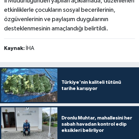
İl Müdürlüğünden yapılan açıklamada, düzenlenen
etkinliklerle çocukların sosyal becerilerinin,
özgüvenlerinin ve paylaşım duygularının
desteklenmesinin amaçlandığı belirtildi.
Kaynak:
İHA
Türkiye'nin kaliteli tütünü
tarihe karışıyor
Dronlu Muhtar, mahallesini her
sabah havadan kontrol edip
eksikleri belirliyor