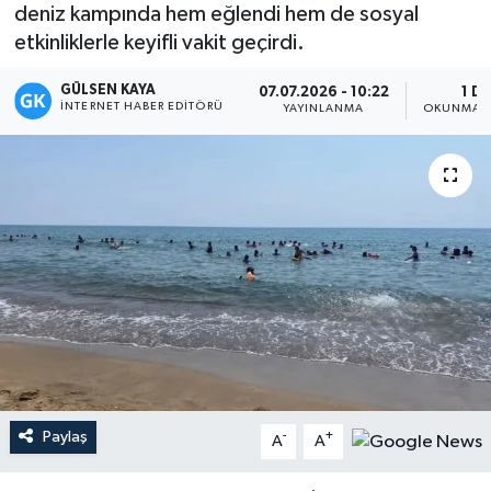
deniz kampında hem eğlendi hem de sosyal
Magazin
etkinliklerle keyifli vakit geçirdi.
GÜLSEN KAYA
Mersin
07.07.2026 - 10:22
1 DK
İNTERNET HABER EDITÖRÜ
YAYINLANMA
OKUNMA S
Mersin Tarihi
Özel Haber
Politika
Resmi İlan
Sağlık
Spor
Paylaş
-
+
A
A
Sürmanşet