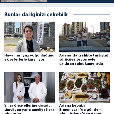
Bunlar da ilginizi çekebilir
Havamaş, yaz yoğunluğunu
Adana'da trafikte tartıştığı
ek seferlerle karşılıyor
sürücüye testereyle
saldıran şahıs kamerada
Yıllar önce ellerine doğdu,
Adana kebabı
şimdi yan yana ameliyatlara
Ermenistan'da gündem
giriyorlar
oldu, Adana'dan davet