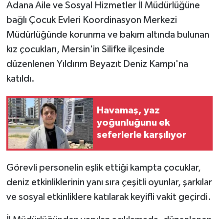
Adana Aile ve Sosyal Hizmetler İl Müdürlüğüne
bağlı Çocuk Evleri Koordinasyon Merkezi
Teknoloji
Müdürlüğünde korunma ve bakım altında bulunan
Yaşam
kız çocukları, Mersin'in Silifke ilçesinde
düzenlenen Yıldırım Beyazıt Deniz Kampı'na
katıldı.
Havamaş, yaz
yoğunluğunu ek
seferlerle karşılıyor
Görevli personelin eşlik ettiği kampta çocuklar,
deniz etkinliklerinin yanı sıra çeşitli oyunlar, şarkılar
ve sosyal etkinliklere katılarak keyifli vakit geçirdi.