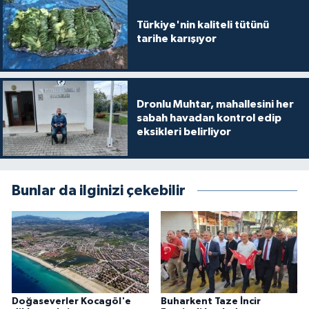
Türkiye'nin kaliteli tütünü
tarihe karışıyor
Dronlu Muhtar, mahallesini her
sabah havadan kontrol edip
eksikleri belirliyor
Bunlar da ilginizi çekebilir
Doğaseverler Kocagöl'e
Buharkent Taze İncir