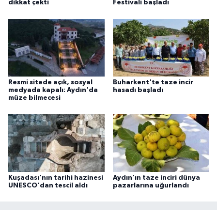
dikkat çekti
Festivali başladı
Resmi sitede açık, sosyal
Buharkent'te taze incir
medyada kapalı: Aydın'da
hasadı başladı
müze bilmecesi
Kuşadası'nın tarihi hazinesi
Aydın'ın taze inciri dünya
UNESCO'dan tescil aldı
pazarlarına uğurlandı