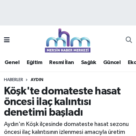
Asayiş
Mersin Hava Durumu
Çevre
Mersin Trafik Yoğunluk Haritası
Eğitim
Süper Lig Puan Durumu ve Fikstür
Genel
Eğitim
Resmi İlan
Sağlık
Güncel
Ek
Ekonomi
Tüm Manşetler
HABERLER
AYDIN
Genel
Son Dakika Haberleri
Köşk'te domateste hasat
öncesi ilaç kalıntısı
Güncel
Haber Arşivi
denetimi başladı
Haberde insan
Aydın'ın Köşk ilçesinde domateste hasat sezonu
Kültür - Sanat
öncesi ilaç kalıntısının izlenmesi amacıyla üretim