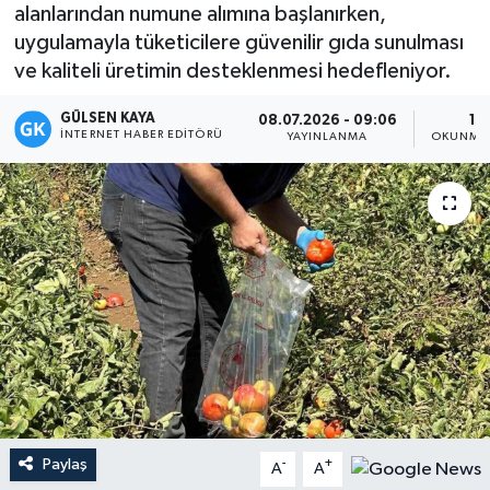
alanlarından numune alımına başlanırken,
Magazin
uygulamayla tüketicilere güvenilir gıda sunulması
ve kaliteli üretimin desteklenmesi hedefleniyor.
Mersin
GÜLSEN KAYA
08.07.2026 - 09:06
1 
İNTERNET HABER EDITÖRÜ
YAYINLANMA
OKUNMA 
Mersin Tarihi
Özel Haber
Politika
Resmi İlan
Sağlık
Spor
Paylaş
-
+
A
A
Sürmanşet