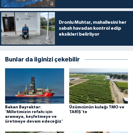
Dronlu Muhtar, mahallesini her
sabah havadan kontrol edip
eksikleri belirliyor
Bunlar da ilginizi çekebilir
Bakan Bayraktar:
Üzümcünün kulağı TMO ve
'Milletimizin refahı için
TARİŞ'te
aramaya, keşfetmeye ve
üretmeye devam edeceğiz'