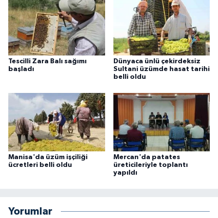
Tescilli Zara Balı sağımı
Dünyaca ünlü çekirdeksiz
başladı
Sultani üzümde hasat tarihi
belli oldu
Manisa'da üzüm işçiliği
Mercan'da patates
ücretleri belli oldu
üreticileriyle toplantı
yapıldı
Yorumlar