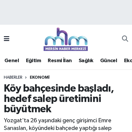
Asayiş
Mersin Hava Durumu
Çevre
Mersin Trafik Yoğunluk Haritası
Eğitim
Süper Lig Puan Durumu ve Fikstür
Genel
Eğitim
Resmi İlan
Sağlık
Güncel
Ek
Ekonomi
Tüm Manşetler
HABERLER
EKONOMI
Genel
Son Dakika Haberleri
Köy bahçesinde başladı,
hedef salep üretimini
Güncel
Haber Arşivi
büyütmek
Haberde insan
Yozgat'ta 26 yaşındaki genç girişimci Emre
Kültür - Sanat
Sarıaslan, köyündeki bahçede yaptığı salep