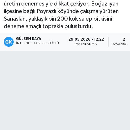
üretim denemesiyle dikkat çekiyor. Boğazlıyan
Magazin
ilçesine bağlı Poyrazlı köyünde çalışma yürüten
Sarıaslan, yaklaşık bin 200 kök salep bitkisini
Mersin
deneme amaçlı toprakla buluşturdu.
GÜLSEN KAYA
Mersin Tarihi
29.05.2026 - 12:22
2 D
İNTERNET HABER EDITÖRÜ
YAYINLANMA
OKUNMA 
Özel Haber
Politika
Resmi İlan
Sağlık
Spor
Sürmanşet