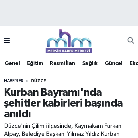
Asayiş
Mersin Hava Durumu
Çevre
Mersin Trafik Yoğunluk Haritası
Eğitim
Süper Lig Puan Durumu ve Fikstür
Genel
Eğitim
Resmi İlan
Sağlık
Güncel
Ek
Ekonomi
Tüm Manşetler
HABERLER
DÜZCE
Genel
Son Dakika Haberleri
Kurban Bayramı'nda
şehitler kabirleri başında
Güncel
Haber Arşivi
anıldı
Haberde insan
Düzce'nin Çilimli ilçesinde, Kaymakam Furkan
Kültür - Sanat
Alpay, Belediye Başkanı Yılmaz Yıldız Kurban