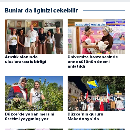
Bunlar da ilginizi çekebilir
Arıcılık alanında
Üniversite hastanesinde
uluslararası iş birliği
anne sütünün önemi
anlatıldı
Düzce'de yaban mersini
Düzce'nin gururu
üretimi yaygınlaşıyor
Makedonya'da