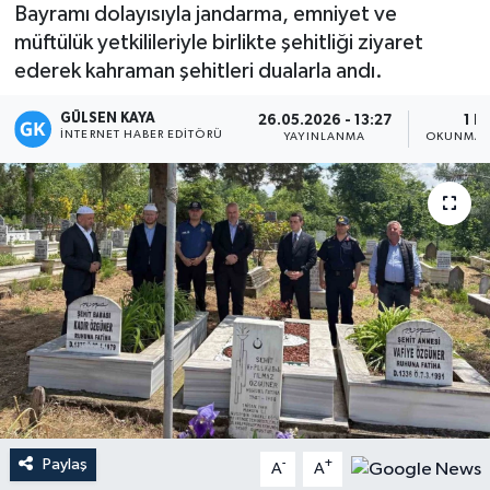
Bayramı dolayısıyla jandarma, emniyet ve
Magazin
müftülük yetkilileriyle birlikte şehitliği ziyaret
ederek kahraman şehitleri dualarla andı.
Mersin
GÜLSEN KAYA
26.05.2026 - 13:27
1 D
İNTERNET HABER EDITÖRÜ
YAYINLANMA
OKUNMA 
Mersin Tarihi
Özel Haber
Politika
Resmi İlan
Sağlık
Spor
Paylaş
-
+
A
A
Sürmanşet