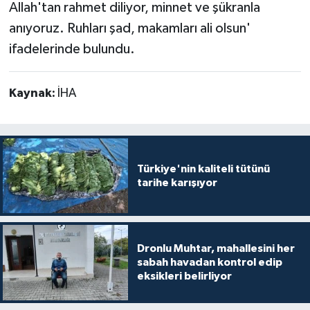
Allah'tan rahmet diliyor, minnet ve şükranla
anıyoruz. Ruhları şad, makamları ali olsun'
ifadelerinde bulundu.
Kaynak:
İHA
Türkiye'nin kaliteli tütünü
tarihe karışıyor
Dronlu Muhtar, mahallesini her
sabah havadan kontrol edip
eksikleri belirliyor