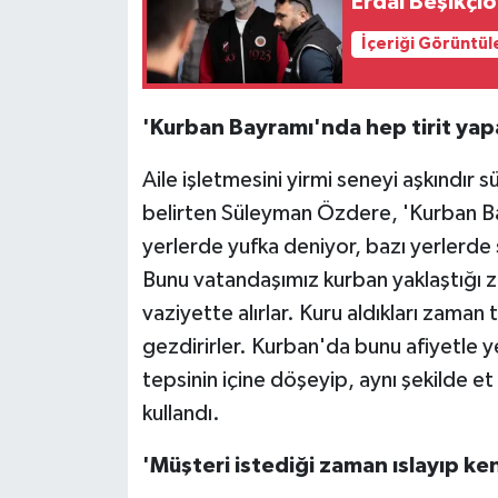
Erdal Beşikçio
İçeriği Görüntül
'Kurban Bayramı'nda hep tirit yapa
Aile işletmesini yirmi seneyi aşkındır
belirten Süleyman Özdere, 'Kurban Bay
yerlerde yufka deniyor, bazı yerlerde
Bunu vatandaşımız kurban yaklaştığı za
vaziyette alırlar. Kuru aldıkları zaman
gezdirirler. Kurban'da bunu afiyetle ye
tepsinin içine döşeyip, aynı şekilde et
kullandı.
'Müşteri istediği zaman ıslayıp ke