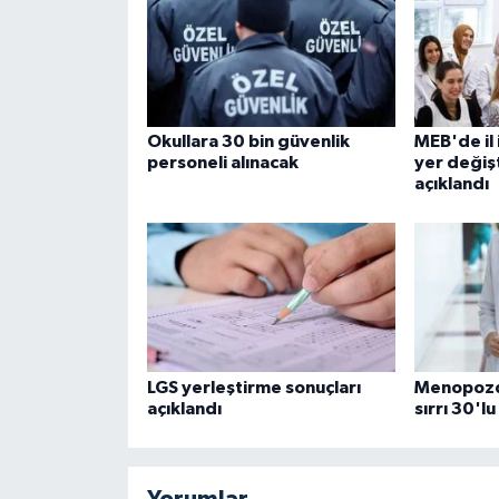
Okullara 30 bin güvenlik
MEB'de il 
personeli alınacak
yer değiş
açıklandı
LGS yerleştirme sonuçları
Menopozda
açıklandı
sırrı 30'lu