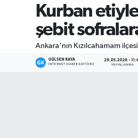
Kurban etiyle
Magazin
şebit sofralar
Mersin
Mersin Tarihi
Ankara'nın Kızılcahamam ilçesi
Özel Haber
GÜLSEN KAYA
29.05.2026 - 11:
İNTERNET HABER EDITÖRÜ
YAYINLANMA
Politika
Resmi İlan
Sağlık
Spor
Sürmanşet