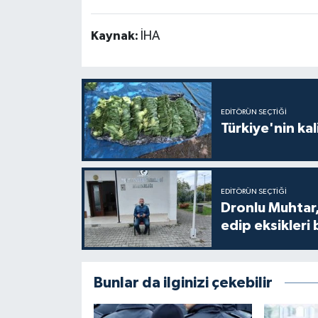
Kaynak:
İHA
EDITÖRÜN SEÇTIĞI
Türkiye'nin kal
EDITÖRÜN SEÇTIĞI
Dronlu Muhtar,
edip eksikleri 
Bunlar da ilginizi çekebilir