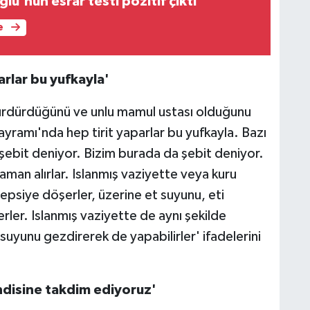
ğlu'nun esrar testi pozitif çıktı
e
rlar bu yufkayla'
 sürdürdüğünü ve unlu mamul ustası olduğunu
ramı'nda hep tirit yaparlar bu yufkayla. Bazı
 şebit deniyor. Bizim burada da şebit deniyor.
man alırlar. Islanmış vaziyette veya kuru
 tepsiye döşerler, üzerine et suyunu, eti
rler. Islanmış vaziyette de aynı şekilde
 suyunu gezdirerek de yapabilirler' ifadelerini
ndisine takdim ediyoruz'