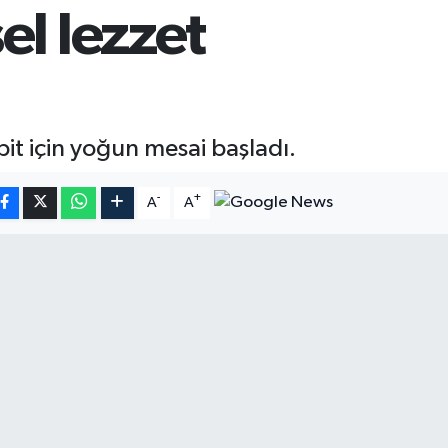
el lezzet
it için yoğun mesai başladı.
-
+
A
A