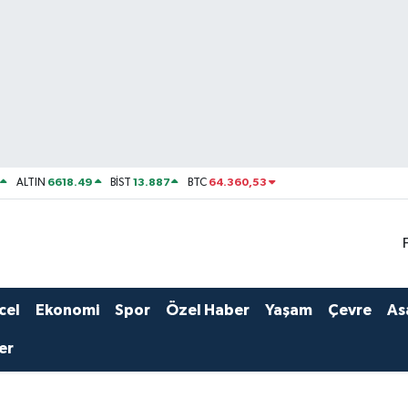
6618.49
13.887
64.360,53
ALTIN
BİST
BTC
cel
Ekonomi
Spor
Özel Haber
Yaşam
Çevre
As
er