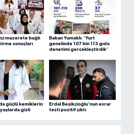
içi mazerete bağlı
Bakan Yumaklı: 'Yurt
tirme sonuçları
genelinde 107 bin 113 gıda
denetimi gerçekleştirdik'
 güçlü kemiklerin
Erdal Beşikçioğlu'nun esrar
 yaşlarda gizli
testi pozitif çıktı