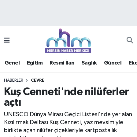
Asayiş
Mersin Hava Durumu
Çevre
Mersin Trafik Yoğunluk Haritası
Eğitim
Süper Lig Puan Durumu ve Fikstür
Genel
Eğitim
Resmi İlan
Sağlık
Güncel
Ek
Ekonomi
Tüm Manşetler
HABERLER
ÇEVRE
Genel
Son Dakika Haberleri
Kuş Cenneti'nde nilüferler
açtı
Güncel
Haber Arşivi
UNESCO Dünya Mirası Geçici Listesi'nde yer alan
Haberde insan
Kızılırmak Deltası Kuş Cenneti, yaz mevsimiyle
birlikte açan nilüfer çiçekleriyle kartpostallık
Kültür - Sanat