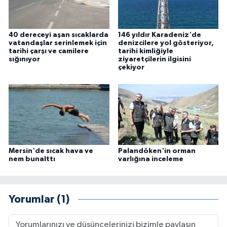
40 dereceyi aşan sıcaklarda
146 yıldır Karadeniz'de
vatandaşlar serinlemek için
denizcilere yol gösteriyor,
tarihi çarşı ve camilere
tarihi kimliğiyle
sığınıyor
ziyaretçilerin ilgisini
çekiyor
Mersin'de sıcak hava ve
Palandöken'in orman
nem bunalttı
varlığına inceleme
Yorumlar (1)