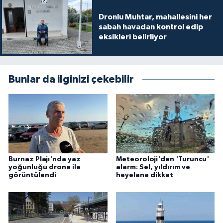
Dronlu Muhtar, mahallesini her
sabah havadan kontrol edip
eksikleri belirliyor
Bunlar da ilginizi çekebilir
Burnaz Plajı'nda yaz
Meteoroloji'den 'Turuncu'
yoğunluğu drone ile
alarm: Sel, yıldırım ve
görüntülendi
heyelana dikkat