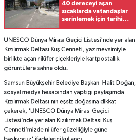
40 dereceyi aşan
sıcaklarda vatandaşlar
Teknoloji
serinlemek için tarihi
çarşı ve camilere
Yaşam
sığınıyor
UNESCO Dünya Mirası Geçici Listesi'nde yer alan
Kızılırmak Deltası Kuş Cenneti, yaz mevsimiyle
birlikte açan nilüfer çiçekleriyle kartpostallık
görüntülere sahne oldu.
Samsun Büyükşehir Belediye Başkanı Halit Doğan,
sosyal medya hesabından yaptığı paylaşımda
Kızılırmak Deltası'nın eşsiz doğasına dikkat
çekerek, 'UNESCO Dünya Mirası Geçici
Listesi'nde yer alan Kızılırmak Deltası Kuş
Cenneti'mizde nilüfer güzelliğiyle güne
başlıyoruz' ifadelerini kullandı.