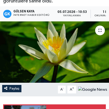
görüntülere sahne oldu.
Magazin
GÜLSEN KAYA
05.07.2026 - 10:53
1 D
İNTERNET HABER EDITÖRÜ
YAYINLANMA
OKUNMA S
Mersin
Mersin Tarihi
Özel Haber
Politika
Resmi İlan
Sağlık
Paylaş
-
+
A
A
Spor
Sürmanşet