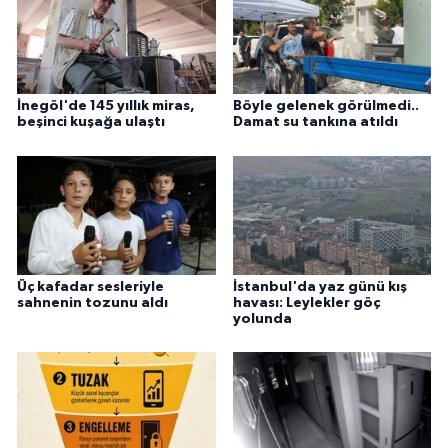
İnegöl'de 145 yıllık miras,
Böyle gelenek görülmedi..
beşinci kuşağa ulaştı
Damat su tankına atıldı
Üç kafadar sesleriyle
İstanbul'da yaz günü kış
sahnenin tozunu aldı
havası: Leylekler göç
yolunda