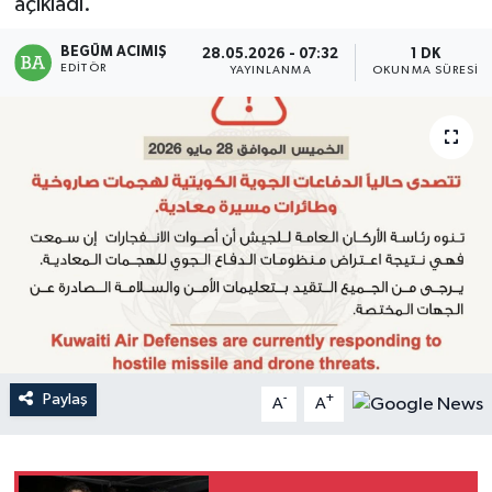
açıkladı.
Magazin
BEGÜM ACIMIŞ
28.05.2026 - 07:32
1 DK
EDITÖR
YAYINLANMA
OKUNMA SÜRESI
Mersin
Mersin Tarihi
Özel Haber
Politika
Resmi İlan
Sağlık
Paylaş
-
+
A
A
Spor
Sürmanşet