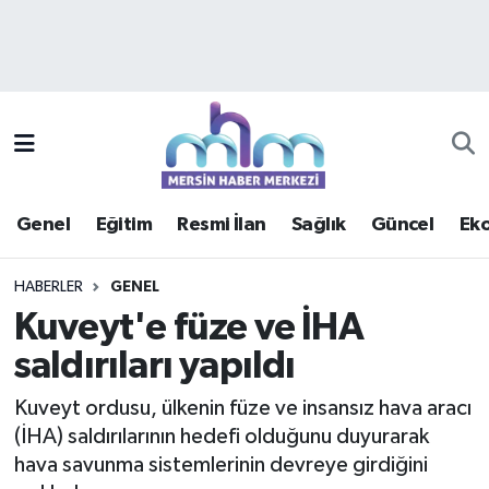
Asayiş
Mersin Hava Durumu
Çevre
Mersin Trafik Yoğunluk Haritası
Eğitim
Süper Lig Puan Durumu ve Fikstür
Genel
Eğitim
Resmi İlan
Sağlık
Güncel
Ek
Ekonomi
Tüm Manşetler
HABERLER
GENEL
Genel
Son Dakika Haberleri
Kuveyt'e füze ve İHA
saldırıları yapıldı
Güncel
Haber Arşivi
Kuveyt ordusu, ülkenin füze ve insansız hava aracı
Haberde insan
(İHA) saldırılarının hedefi olduğunu duyurarak
hava savunma sistemlerinin devreye girdiğini
Kültür - Sanat