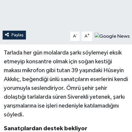
Teknoloji
Yaşam
Paylaş
-
+
A
A
Tarlada her gün molalarda şarkı söylemeyi eksik
etmeyip konsantre olmak için soğan kestiği
makası mikrofon gibi tutan 39 yaşındaki Hüseyin
Akkılıç, beğendiği ünlü sanatçıların eserlerini kendi
yorumuyla seslendiriyor. Ömrü şehir şehir
dolaştığı tarlalarda süren Siverekli yetenek, şarkı
yarışmalarına ise işleri nedeniyle katılamadığını
söyledi.
Sanatçılardan destek bekliyor