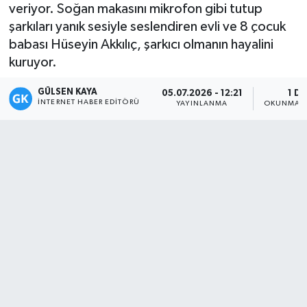
veriyor. Soğan makasını mikrofon gibi tutup
Magazin
şarkıları yanık sesiyle seslendiren evli ve 8 çocuk
babası Hüseyin Akkılıç, şarkıcı olmanın hayalini
Mersin
kuruyor.
GÜLSEN KAYA
Mersin Tarihi
05.07.2026 - 12:21
1 DK
İNTERNET HABER EDITÖRÜ
YAYINLANMA
OKUNMA S
Özel Haber
Politika
Resmi İlan
Sağlık
Spor
Sürmanşet