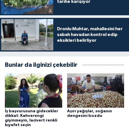
tarihe karışıyor
Dronlu Muhtar, mahallesini her
sabah havadan kontrol edip
eksikleri belirliyor
Bunlar da ilginizi çekebilir
İş başvurusuna gidecekler
Aşırı yağışlar, soğanın
dikkat: Kahverengi
dengesini bozdu
giyinmeyin, lacivert renkli
kıyafet seçin