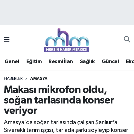
Asayiş
Mersin Hava Durumu
Çevre
Mersin Trafik Yoğunluk Haritası
Eğitim
Süper Lig Puan Durumu ve Fikstür
Genel
Eğitim
Resmi İlan
Sağlık
Güncel
Ek
Ekonomi
Tüm Manşetler
HABERLER
AMASYA
Genel
Son Dakika Haberleri
Makası mikrofon oldu,
soğan tarlasında konser
Güncel
Haber Arşivi
veriyor
Haberde insan
Amasya'da soğan tarlasında çalışan Şanlıurfa
Kültür - Sanat
Siverekli tarım işçisi, tarlada şarkı söyleyip konser