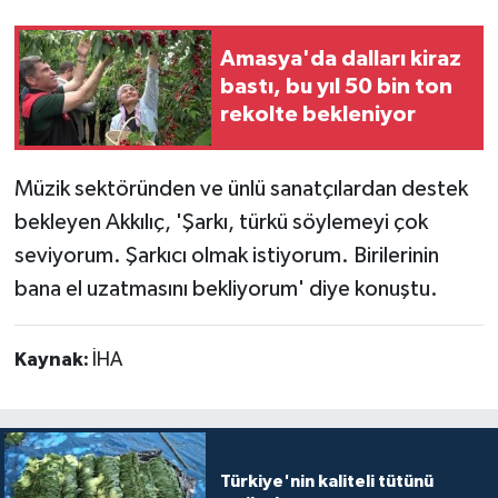
Amasya'da dalları kiraz
bastı, bu yıl 50 bin ton
rekolte bekleniyor
Müzik sektöründen ve ünlü sanatçılardan destek
bekleyen Akkılıç, 'Şarkı, türkü söylemeyi çok
seviyorum. Şarkıcı olmak istiyorum. Birilerinin
bana el uzatmasını bekliyorum' diye konuştu.
Kaynak:
İHA
Türkiye'nin kaliteli tütünü