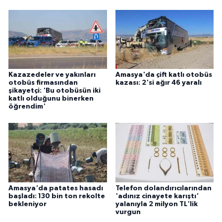
Kazazedeler ve yakınları
Amasya'da çift katlı otobüs
otobüs firmasından
kazası: 2'si ağır 46 yaralı
şikayetçi: 'Bu otobüsün iki
katlı olduğunu binerken
öğrendim'
Amasya'da patates hasadı
Telefon dolandırıcılarından
başladı: 130 bin ton rekolte
'adınız cinayete karıştı'
bekleniyor
yalanıyla 2 milyon TL'lik
vurgun