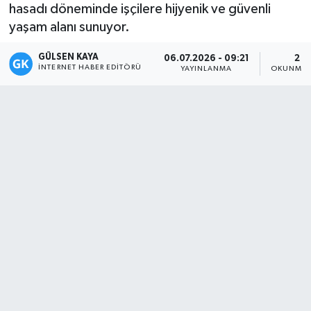
hasadı döneminde işçilere hijyenik ve güvenli
Magazin
yaşam alanı sunuyor.
GÜLSEN KAYA
Mersin
06.07.2026 - 09:21
2 D
İNTERNET HABER EDITÖRÜ
YAYINLANMA
OKUNMA 
Mersin Tarihi
Özel Haber
Politika
Resmi İlan
Sağlık
Spor
Sürmanşet