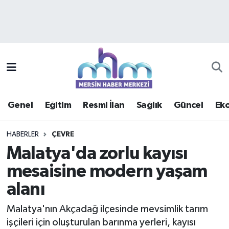
Asayiş
Mersin Hava Durumu
Çevre
Mersin Trafik Yoğunluk Haritası
Eğitim
Süper Lig Puan Durumu ve Fikstür
Genel
Eğitim
Resmi İlan
Sağlık
Güncel
Ek
Ekonomi
Tüm Manşetler
HABERLER
ÇEVRE
Genel
Son Dakika Haberleri
Malatya'da zorlu kayısı
mesaisine modern yaşam
Güncel
Haber Arşivi
alanı
Haberde insan
Malatya'nın Akçadağ ilçesinde mevsimlik tarım
Kültür - Sanat
işçileri için oluşturulan barınma yerleri, kayısı