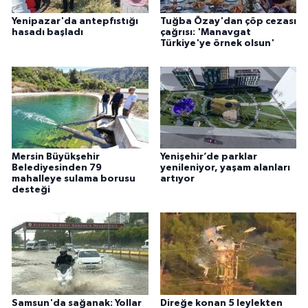
Yenipazar'da antepfıstığı
Tuğba Özay'dan çöp cezası
hasadı başladı
çağrısı: 'Manavgat
Türkiye'ye örnek olsun'
Mersin Büyükşehir
Yenişehir’de parklar
Belediyesinden 79
yenileniyor, yaşam alanları
mahalleye sulama borusu
artıyor
desteği
Samsun'da sağanak: Yollar
Direğe konan 5 leylekten