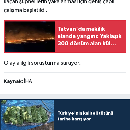
kaçan şüphelilerin yakalanması için geniş çaplı
çalışma başlatıldı.
Tatvan'da makilik
alanda yangını: Yaklaşık
300 dönüm alan kül
oldu
Olayla ilgili soruşturma sürüyor.
Kaynak:
İHA
Türkiye'nin kaliteli tütünü
tarihe karışıyor