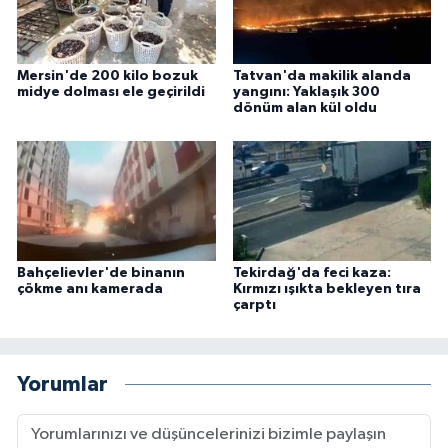
Mersin'de 200 kilo bozuk
Tatvan'da makilik alanda
midye dolması ele geçirildi
yangını: Yaklaşık 300
dönüm alan kül oldu
Bahçelievler'de binanın
Tekirdağ'da feci kaza:
çökme anı kamerada
Kırmızı ışıkta bekleyen tıra
çarptı
Yorumlar