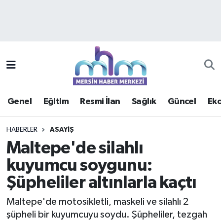
Asayiş
Mersin Hava Durumu
Çevre
Mersin Trafik Yoğunluk Haritası
Eğitim
Süper Lig Puan Durumu ve Fikstür
Genel
Eğitim
Resmi İlan
Sağlık
Güncel
Ek
Ekonomi
Tüm Manşetler
HABERLER
ASAYIŞ
Genel
Son Dakika Haberleri
Maltepe'de silahlı
kuyumcu soygunu:
Güncel
Haber Arşivi
Şüpheliler altınlarla kaçtı
Haberde insan
Maltepe'de motosikletli, maskeli ve silahlı 2
Kültür - Sanat
şüpheli bir kuyumcuyu soydu. Şüpheliler, tezgah