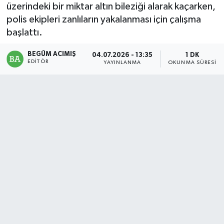
üzerindeki bir miktar altın bileziği alarak kaçarken,
Magazin
polis ekipleri zanlıların yakalanması için çalışma
başlattı.
Mersin
BEGÜM ACIMIŞ
04.07.2026 - 13:35
1 DK
EDITÖR
YAYINLANMA
OKUNMA SÜRESI
Mersin Tarihi
Özel Haber
Politika
Resmi İlan
Sağlık
Spor
Sürmanşet