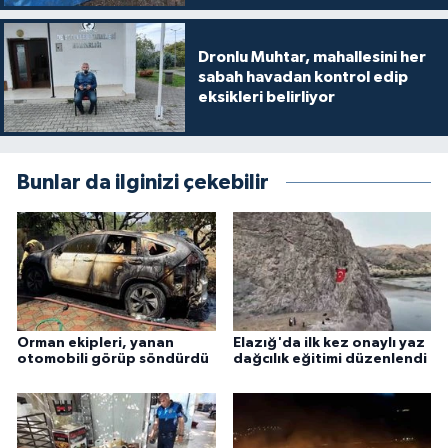
Dronlu Muhtar, mahallesini her
sabah havadan kontrol edip
eksikleri belirliyor
Bunlar da ilginizi çekebilir
Orman ekipleri, yanan
Elazığ'da ilk kez onaylı yaz
otomobili görüp söndürdü
dağcılık eğitimi düzenlendi