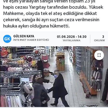
ve eşini yaralayan sanığa verilen toplam 23 yıl
hapis cezası Yargıtay tarafından bozuldu. Yüksek
Magazin
Mahkeme, olayda tek el ateş edildiğine dikkat
çekerek, sanığa iki ayrı suçtan ceza verilmesinin
Mersin
hukuka aykırı olduğuna hükmetti.
Mersin Tarihi
GÜLSEN KAYA
01.06.2026 - 14:30
3 D
İNTERNET HABER EDITÖRÜ
YAYINLANMA
OKUNMA 
Özel Haber
Politika
Resmi İlan
Sağlık
Spor
Sürmanşet