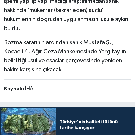
işlemi yapılıp yapılmadığı araştırılmadan sanık
hakkında 'mükerrer (tekrar eden) suçlu'
hükümlerinin doğrudan uygulanmasını usule aykırı
buldu.
Bozma kararının ardından sanık Mustafa Ş.,
Kocaeli 4. Ağır Ceza Mahkemesinde Yargıtay'ın
belirttiği usul ve esaslar çerçevesinde yeniden
hakim karşısına çıkacak.
Kaynak:
İHA
Türkiye'nin kaliteli tütünü
tarihe karışıyor