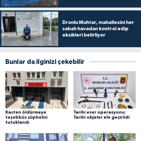
Dronlu Muhtar, mahallesini her
sabah havadan kontrol edip
eksikleri belirliyor
Bunlar da ilginizi çekebilir
Kasten öldürmeye
Tarihi eser operasyonu:
teşebbüs şüphelisi
Tarihi objeler ele geçirildi
tutuklandı