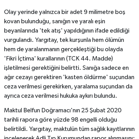
Olay yerinde yalnızca bir adet 9 milimetre boş
kovan bulunduğu, sanığın ve yaralı eşin
beyanlarında 'tek atış' yapıldığının ifade edildiği
vurgulandı. Yargıtay, tek kurşunla hem ölümün
hem de yaralanmanın gerçekleştiği bu olayda
'Fikri İçtima' kurallarının (TCK 44. Madde)
işletilmesi gerektiğini belirtti. Sanığa sadece en
ağır cezayı gerektiren 'kasten öldürme' suçundan
ceza verilmesi gerekirken, yaralama suçundan da
ayrıca ceza verilmesi hukuka aykırı bulundu.
Maktul Belfun Doğramacı'nın 25 Şubat 2020
tarihli rapora göre yüzde 98 engelli olduğu
belirtildi. Yargıtay, maktulün tüm sağlık kayıtlarının
incelenerek Adli Tıp Kurumundan rapor alınmasını;