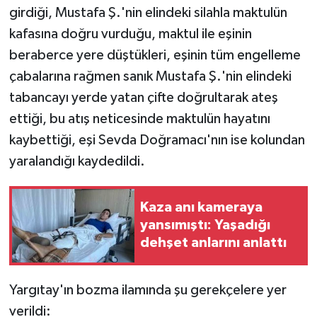
girdiği, Mustafa Ş.'nin elindeki silahla maktulün
kafasına doğru vurduğu, maktul ile eşinin
beraberce yere düştükleri, eşinin tüm engelleme
çabalarına rağmen sanık Mustafa Ş.'nin elindeki
tabancayı yerde yatan çifte doğrultarak ateş
ettiği, bu atış neticesinde maktulün hayatını
kaybettiği, eşi Sevda Doğramacı'nın ise kolundan
yaralandığı kaydedildi.
Kaza anı kameraya
yansımıştı: Yaşadığı
dehşet anlarını anlattı
Yargıtay'ın bozma ilamında şu gerekçelere yer
verildi: