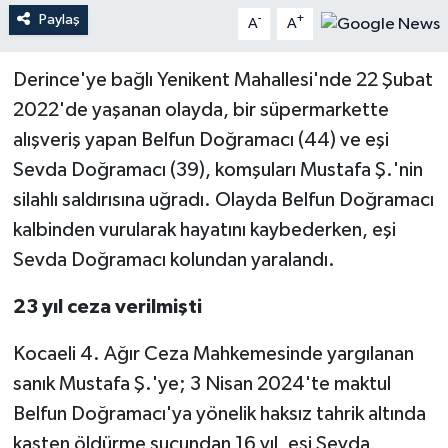
Paylaş
-
+
A
A
Teknoloji
Derince'ye bağlı Yenikent Mahallesi'nde 22 Şubat
Yaşam
2022'de yaşanan olayda, bir süpermarkette
alışveriş yapan Belfun Doğramacı (44) ve eşi
Sevda Doğramacı (39), komşuları Mustafa Ş.'nin
silahlı saldırısına uğradı. Olayda Belfun Doğramacı
kalbinden vurularak hayatını kaybederken, eşi
Sevda Doğramacı kolundan yaralandı.
23 yıl ceza verilmişti
Kocaeli 4. Ağır Ceza Mahkemesinde yargılanan
sanık Mustafa Ş.'ye; 3 Nisan 2024'te maktul
Belfun Doğramacı'ya yönelik haksız tahrik altında
kasten öldürme suçundan 16 yıl, eşi Sevda