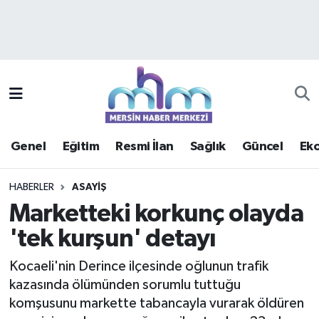
Asayiş
Mersin Hava Durumu
Çevre
Mersin Trafik Yoğunluk Haritası
Eğitim
Süper Lig Puan Durumu ve Fikstür
Genel
Eğitim
Resmi İlan
Sağlık
Güncel
Ek
Ekonomi
Tüm Manşetler
HABERLER
ASAYIŞ
Genel
Son Dakika Haberleri
Marketteki korkunç olayda
'tek kurşun' detayı
Güncel
Haber Arşivi
Kocaeli'nin Derince ilçesinde oğlunun trafik
Haberde insan
kazasında ölümünden sorumlu tuttuğu
komşusunu markette tabancayla vurarak öldüren
Kültür - Sanat