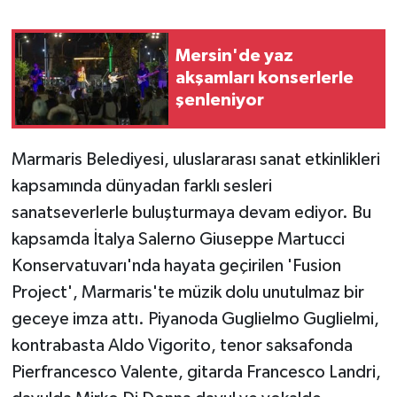
Teknoloji
Mersin'de yaz
akşamları konserlerle
Yaşam
şenleniyor
Marmaris Belediyesi, uluslararası sanat etkinlikleri
kapsamında dünyadan farklı sesleri
sanatseverlerle buluşturmaya devam ediyor. Bu
kapsamda İtalya Salerno Giuseppe Martucci
Konservatuvarı'nda hayata geçirilen 'Fusion
Project', Marmaris'te müzik dolu unutulmaz bir
geceye imza attı. Piyanoda Guglielmo Guglielmi,
kontrabasta Aldo Vigorito, tenor saksafonda
Pierfrancesco Valente, gitarda Francesco Landri,