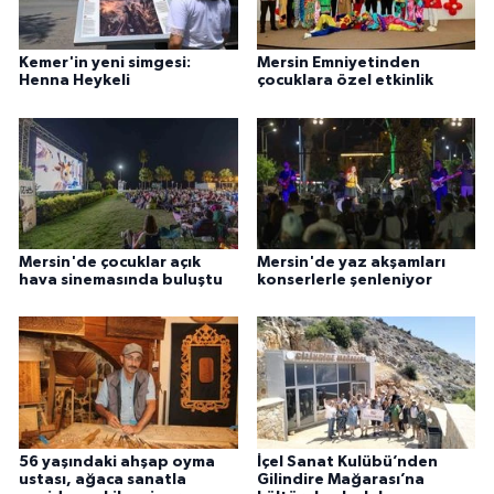
Kemer'in yeni simgesi:
Mersin Emniyetinden
Henna Heykeli
çocuklara özel etkinlik
Mersin'de çocuklar açık
Mersin'de yaz akşamları
hava sinemasında buluştu
konserlerle şenleniyor
56 yaşındaki ahşap oyma
İçel Sanat Kulübü’nden
ustası, ağaca sanatla
Gilindire Mağarası’na