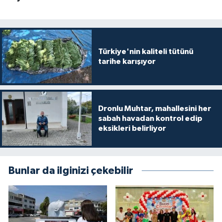
Türkiye'nin kaliteli tütünü
tarihe karışıyor
Dronlu Muhtar, mahallesini her
sabah havadan kontrol edip
eksikleri belirliyor
Bunlar da ilginizi çekebilir