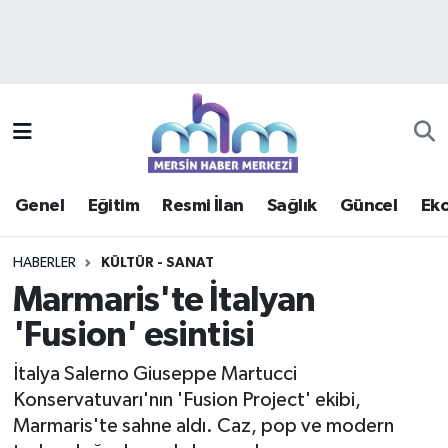
Asayiş
Mersin Hava Durumu
Çevre
Mersin Trafik Yoğunluk Haritası
Eğitim
Süper Lig Puan Durumu ve Fikstür
Genel
Eğitim
Resmi İlan
Sağlık
Güncel
Ek
Ekonomi
Tüm Manşetler
HABERLER
KÜLTÜR - SANAT
Genel
Son Dakika Haberleri
Marmaris'te İtalyan
'Fusion' esintisi
Güncel
Haber Arşivi
İtalya Salerno Giuseppe Martucci
Haberde insan
Konservatuvarı'nın 'Fusion Project' ekibi,
Marmaris'te sahne aldı. Caz, pop ve modern
Kültür - Sanat