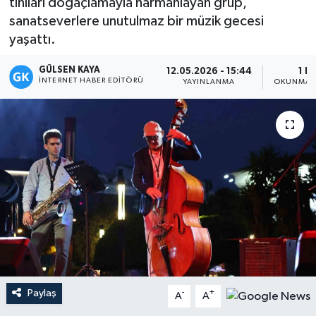
tınıları doğaçlamayla harmanlayan grup,
sanatseverlere unutulmaz bir müzik gecesi
Magazin
yaşattı.
Mersin
GÜLSEN KAYA
12.05.2026 - 15:44
1 D
İNTERNET HABER EDITÖRÜ
YAYINLANMA
OKUNMA S
Mersin Tarihi
Özel Haber
Politika
Resmi İlan
Sağlık
Spor
Paylaş
-
+
A
A
Sürmanşet