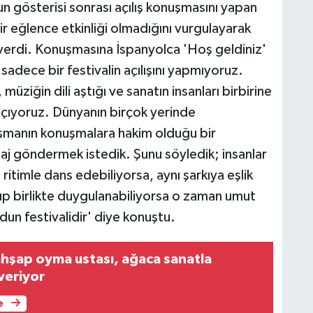
gösterisi sonrası açılış konuşmasını yapan
ir eğlence etkinliği olmadığını vurgulayarak
ı verdi. Konuşmasına İspanyolca 'Hoş geldiniz'
adece bir festivalin açılışını yapmıyoruz.
müziğin dili aştığı ve sanatın insanları birbirine
ı açıyoruz. Dünyanın birçok yerinde
aşmanın konuşmalara hakim olduğu bir
aj göndermek istedik. Şunu söyledik; insanlar
ritimle dans edebiliyorsa, aynı şarkıya eşlik
up birlikte duygulanabiliyorsa o zaman umut
dun festivalidir' diye konuştu.
ahşap oyma ustası, ağaca sanatla
veriyor
e