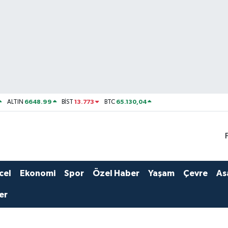
6648.99
13.773
65.130,04
ALTIN
BİST
BTC
cel
Ekonomi
Spor
Özel Haber
Yaşam
Çevre
As
er