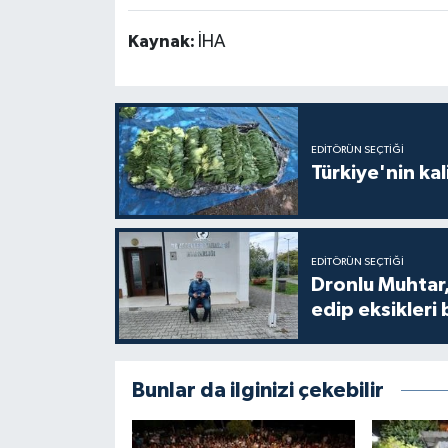
Kaynak:
İHA
EDITÖRÜN SEÇTIĞI
Türkiye'nin kal
EDITÖRÜN SEÇTIĞI
Dronlu Muhtar,
edip eksikleri 
Bunlar da ilginizi çekebilir