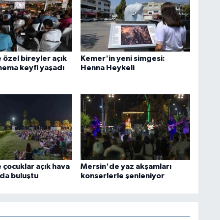
özel bireyler açık
Kemer'in yeni simgesi:
nema keyfi yaşadı
Henna Heykeli
 çocuklar açık hava
Mersin'de yaz akşamları
da buluştu
konserlerle şenleniyor