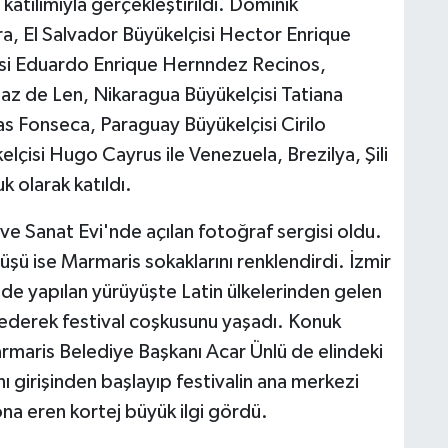
katılımıyla gerçekleştirildi. Dominik
ra, El Salvador Büyükelçisi Hector Enrique
si Eduardo Enrique Hernndez Recinos,
Daz de Len, Nikaragua Büyükelçisi Tatiana
as Fonseca, Paraguay Büyükelçisi Cirilo
çisi Hugo Cayrus ile Venezuela, Brezilya, Şili
k olarak katıldı.
r ve Sanat Evi'nde açılan fotoğraf sergisi oldu.
üşü ise Marmaris sokaklarını renklendirdi. İzmir
de yapılan yürüyüşte Latin ülkelerinden gelen
s ederek festival coşkusunu yaşadı. Konuk
armaris Belediye Başkanı Acar Ünlü de elindeki
ı girişinden başlayıp festivalin ana merkezi
a eren kortej büyük ilgi gördü.