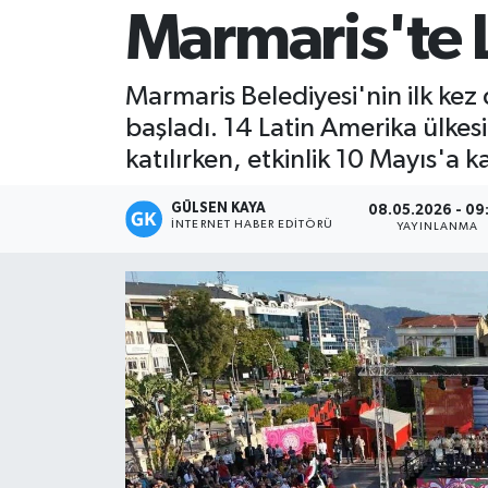
Marmaris'te L
Magazin
Marmaris Belediyesi'nin ilk kez d
Mersin
başladı. 14 Latin Amerika ülkesi
Mersin Tarihi
katılırken, etkinlik 10 Mayıs'a
Özel Haber
GÜLSEN KAYA
08.05.2026 - 09
İNTERNET HABER EDITÖRÜ
YAYINLANMA
Politika
Resmi İlan
Sağlık
Spor
Sürmanşet