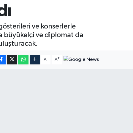
dı
gösterileri ve konserlerle
da büyükelçi ve diplomat da
buluşturacak.
-
+
A
A