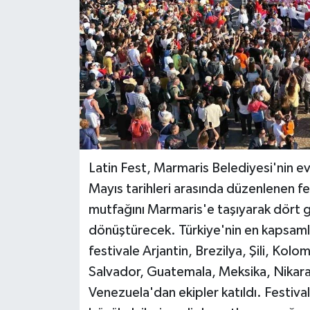
Teknoloji
Yaşam
Latin Fest, Marmaris Belediyesi'nin ev
Mayıs tarihleri arasında düzenlenen fes
mutfağını Marmaris'e taşıyarak dört g
dönüştürecek. Türkiye'nin en kapsamlı L
festivale Arjantin, Brezilya, Şili, Kol
Salvador, Guatemala, Meksika, Nikar
Venezuela'dan ekipler katıldı. Festivali