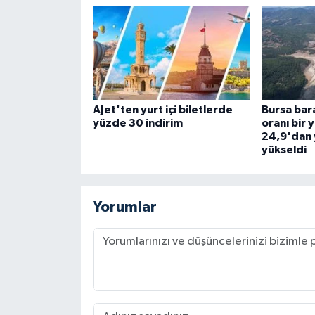
AJet'ten yurt içi biletlerde
Bursa bara
yüzde 30 indirim
oranı bir 
24,9'dan 
yükseldi
Yorumlar