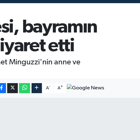
si, bayramın
iyaret etti
met Minguzzi'nin anne ve
-
+
A
A