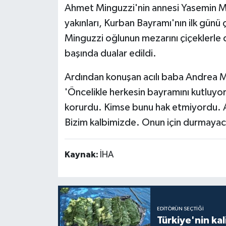
Ahmet Minguzzi'nin annesi Yasemin Mi
yakınları, Kurban Bayramı'nın ilk günü
Minguzzi oğlunun mezarını çiçeklerle
başında dualar edildi.
Ardından konuşan acılı baba Andrea Min
'Öncelikle herkesin bayramını kutluyo
korurdu. Kimse bunu hak etmiyordu.
Bizim kalbimizde. Onun için durmayac
Kaynak:
İHA
EDITÖRÜN SEÇTIĞI
Türkiye'nin kal