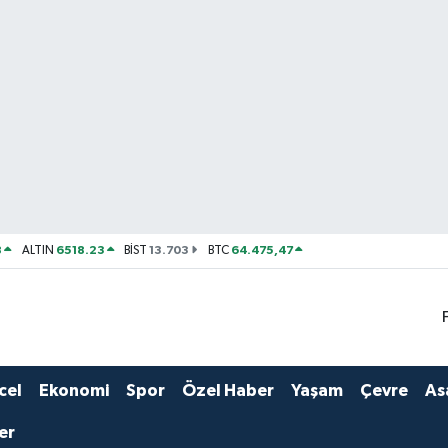
8
6518.23
13.703
64.475,47
ALTIN
BİST
BTC
cel
Ekonomi
Spor
Özel Haber
Yaşam
Çevre
As
er