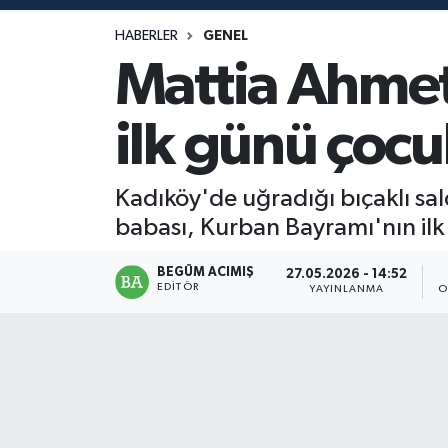
Magazin
HABERLER
GENEL
Mattia Ahmet
Mersin
ilk günü çocuk
Mersin Tarihi
Özel Haber
Kadıköy'de uğradığı bıçaklı sa
babası, Kurban Bayramı'nın ilk 
Politika
BEGÜM ACIMIŞ
27.05.2026 - 14:52
EDITÖR
Resmi İlan
YAYINLANMA
O
Sağlık
Spor
Sürmanşet