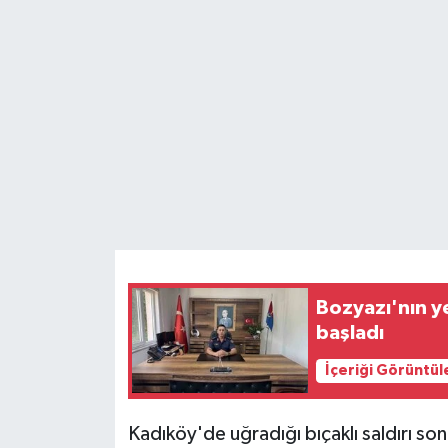
Teknoloji
Yaşam
Bozyazı'nın y
başladı
İçeriği Görüntül
Kadıköy'de uğradığı bıçaklı saldırı s