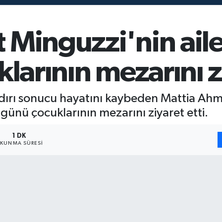
 Minguzzi'nin aile
larının mezarını z
ldırı sonucu hayatını kaybeden Mattia Ah
günü çocuklarının mezarını ziyaret etti.
1 DK
KUNMA SÜRESI