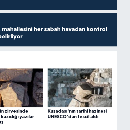
 mahallesini her sabah havadan kontrol
belirliyor
in zirvesinde
Kuşadası'nın tarihi hazinesi
n kazıdığı yazılar
UNESCO'dan tescil aldı
tı