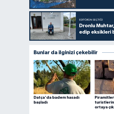
EDITÖRÜN SEÇTIĞI
Dronlu Muhtar,
edip eksikleri 
Bunlar da ilginizi çekebilir
Datça'da badem hasadı
Piramitler
başladı
turistleri
ortaya çık