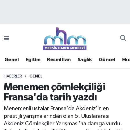
Asayiş
Mersin Hava Durumu
Çevre
Mersin Trafik Yoğunluk Haritası
Eğitim
Süper Lig Puan Durumu ve Fikstür
Genel
Eğitim
Resmi İlan
Sağlık
Güncel
Ek
Ekonomi
Tüm Manşetler
HABERLER
GENEL
Genel
Son Dakika Haberleri
Menemen çömlekçiliği
Fransa'da tarih yazdı
Güncel
Haber Arşivi
Menemenli ustalar Fransa'da Akdeniz'in en
Haberde insan
prestijli yarışmalarından olan 5. Uluslararası
Akdeniz Çömlekçiler Yarışması'na damga vurdu.
Kültür - Sanat