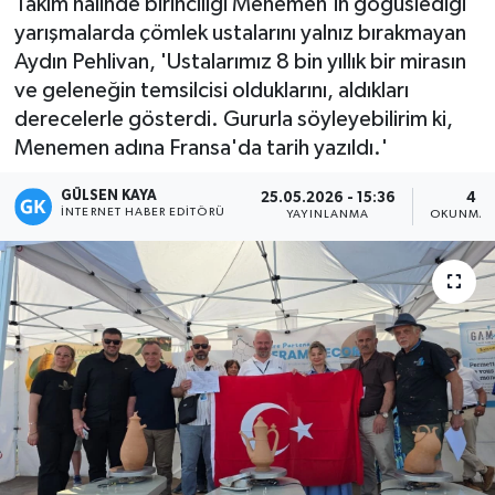
Takım halinde birinciliği Menemen'in göğüslediği
yarışmalarda çömlek ustalarını yalnız bırakmayan
Magazin
Aydın Pehlivan, 'Ustalarımız 8 bin yıllık bir mirasın
ve geleneğin temsilcisi olduklarını, aldıkları
Mersin
derecelerle gösterdi. Gururla söyleyebilirim ki,
Menemen adına Fransa'da tarih yazıldı.'
Mersin Tarihi
GÜLSEN KAYA
25.05.2026 - 15:36
4 D
Özel Haber
İNTERNET HABER EDITÖRÜ
YAYINLANMA
OKUNMA 
Politika
Resmi İlan
Sağlık
Spor
Sürmanşet