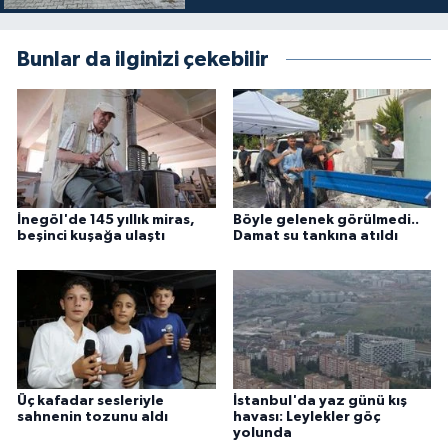
Bunlar da ilginizi çekebilir
İnegöl'de 145 yıllık miras,
Böyle gelenek görülmedi..
beşinci kuşağa ulaştı
Damat su tankına atıldı
Üç kafadar sesleriyle
İstanbul'da yaz günü kış
sahnenin tozunu aldı
havası: Leylekler göç
yolunda