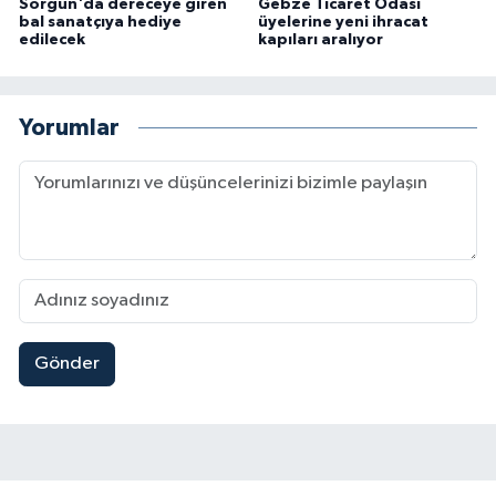
Sorgun'da dereceye giren
Gebze Ticaret Odası
bal sanatçıya hediye
üyelerine yeni ihracat
edilecek
kapıları aralıyor
Yorumlar
Gönder