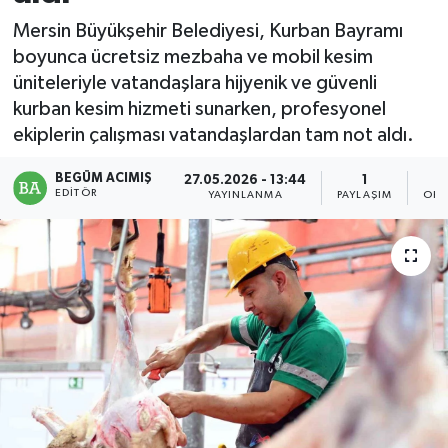
Mersin Büyükşehir Belediyesi, Kurban Bayramı
Magazin
boyunca ücretsiz mezbaha ve mobil kesim
üniteleriyle vatandaşlara hijyenik ve güvenli
Mersin
kurban kesim hizmeti sunarken, profesyonel
ekiplerin çalışması vatandaşlardan tam not aldı.
Mersin Tarihi
BEGÜM ACIMIŞ
27.05.2026 - 13:44
1
Özel Haber
EDITÖR
YAYINLANMA
PAYLAŞIM
OKU
Politika
Resmi İlan
Sağlık
Spor
Sürmanşet