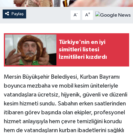
Teknoloji
Paylaş
-
+
A
A
Yaşam
Türkiye'nin en iyi
simitleri listesi
İzmitlileri kızdırdı
Mersin Büyükşehir Belediyesi, Kurban Bayramı
boyunca mezbaha ve mobil kesim üniteleriyle
vatandaşlara ücretsiz, hijyenik, güvenli ve düzenli
kesim hizmeti sundu. Sabahın erken saatlerinden
itibaren görev başında olan ekipler, profesyonel
hizmet anlayışıyla hem çevre temizliğini korudu
hem de vatandaşların kurban ibadetlerini sağlıklı