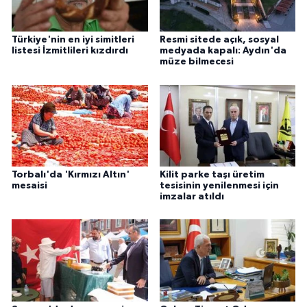
Türkiye'nin en iyi simitleri
Resmi sitede açık, sosyal
listesi İzmitlileri kızdırdı
medyada kapalı: Aydın'da
müze bilmecesi
Torbalı'da 'Kırmızı Altın'
Kilit parke taşı üretim
mesaisi
tesisinin yenilenmesi için
imzalar atıldı