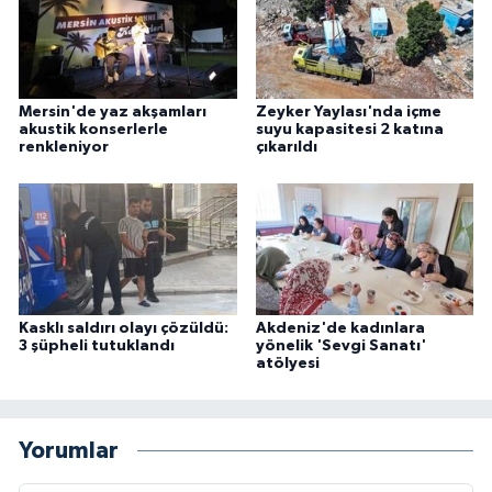
Mersin'de yaz akşamları
Zeyker Yaylası'nda içme
akustik konserlerle
suyu kapasitesi 2 katına
renkleniyor
çıkarıldı
Kasklı saldırı olayı çözüldü:
Akdeniz'de kadınlara
3 şüpheli tutuklandı
yönelik 'Sevgi Sanatı'
atölyesi
Yorumlar