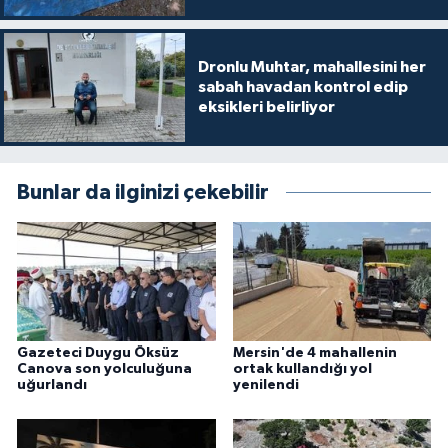
Dronlu Muhtar, mahallesini her
sabah havadan kontrol edip
eksikleri belirliyor
Bunlar da ilginizi çekebilir
Gazeteci Duygu Öksüz
Mersin'de 4 mahallenin
Canova son yolculuğuna
ortak kullandığı yol
uğurlandı
yenilendi