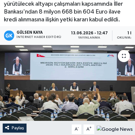
yürütülecek altyapı çalışmaları kapsamında İller
Magazin
Bankası'ndan 8 milyon 668 bin 604 Euro ilave
kredi alınmasına ilişkin yetki kararı kabul edildi.
Mersin
GÜLSEN KAYA
13.06.2026 - 12:47
1 D
İNTERNET HABER EDITÖRÜ
YAYINLANMA
OKUNMA S
Mersin Tarihi
Özel Haber
Politika
Resmi İlan
Sağlık
Spor
Paylaş
-
+
A
A
Sürmanşet