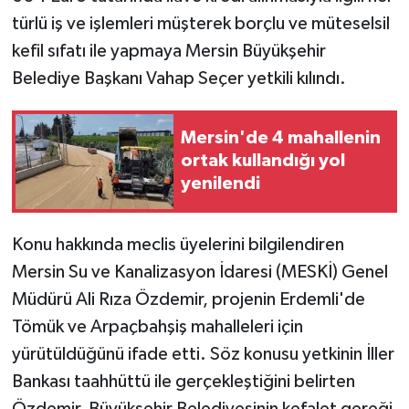
türlü iş ve işlemleri müşterek borçlu ve müteselsil
kefil sıfatı ile yapmaya Mersin Büyükşehir
Belediye Başkanı Vahap Seçer yetkili kılındı.
Mersin'de 4 mahallenin
ortak kullandığı yol
yenilendi
Konu hakkında meclis üyelerini bilgilendiren
Mersin Su ve Kanalizasyon İdaresi (MESKİ) Genel
Müdürü Ali Rıza Özdemir, projenin Erdemli'de
Tömük ve Arpaçbahşiş mahalleleri için
yürütüldüğünü ifade etti. Söz konusu yetkinin İller
Bankası taahhüttü ile gerçekleştiğini belirten
Özdemir, Büyükşehir Belediyesinin kefalet gereği