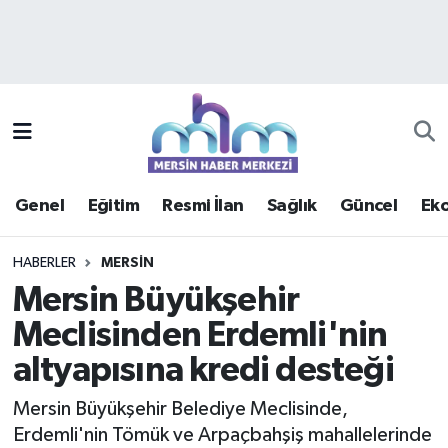
Asayiş
Mersin Hava Durumu
Çevre
Mersin Trafik Yoğunluk Haritası
Eğitim
Süper Lig Puan Durumu ve Fikstür
Genel
Eğitim
Resmi İlan
Sağlık
Güncel
Ek
Ekonomi
Tüm Manşetler
HABERLER
MERSIN
Genel
Son Dakika Haberleri
Mersin Büyükşehir
Meclisinden Erdemli'nin
Güncel
Haber Arşivi
altyapısına kredi desteği
Haberde insan
Mersin Büyükşehir Belediye Meclisinde,
Kültür - Sanat
Erdemli'nin Tömük ve Arpaçbahşiş mahallelerinde