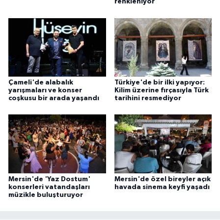
renkleniyor
Çameli'de alabalık
Türkiye'de bir ilki yapıyor:
yarışmaları ve konser
Kilim üzerine fırçasıyla Türk
coşkusu bir arada yaşandı
tarihini resmediyor
Mersin'de 'Yaz Dostum'
Mersin'de özel bireyler açık
konserleri vatandaşları
havada sinema keyfi yaşadı
müzikle buluşturuyor