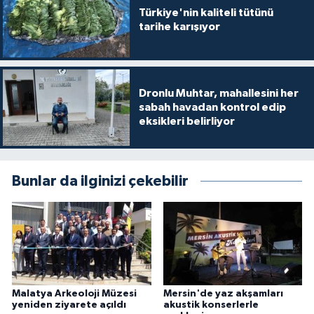
Türkiye'nin kaliteli tütünü
tarihe karışıyor
Dronlu Muhtar, mahallesini her
sabah havadan kontrol edip
eksikleri belirliyor
Bunlar da ilginizi çekebilir
Malatya Arkeoloji Müzesi
Mersin'de yaz akşamları
yeniden ziyarete açıldı
akustik konserlerle