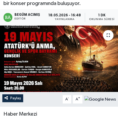
bir konser programında buluşuyor.
Magazin
BEGÜM ACIMIŞ
18.05.2026 - 16:48
1 DK
EDITÖR
YAYINLANMA
OKUNMA SÜRESI
Mersin
Mersin Tarihi
Özel Haber
Politika
Resmi İlan
Sağlık
Paylaş
-
+
A
A
Spor
Haber Merkezi
Sürmanşet