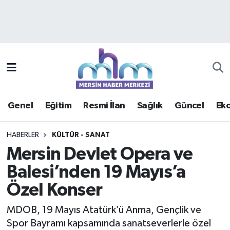
Asayiş
Mersin Hava Durumu
Çevre
Mersin Trafik Yoğunluk Haritası
Eğitim
Süper Lig Puan Durumu ve Fikstür
Genel
Eğitim
Resmi İlan
Sağlık
Güncel
Ek
Ekonomi
Tüm Manşetler
HABERLER
KÜLTÜR - SANAT
Genel
Son Dakika Haberleri
Mersin Devlet Opera ve
Balesi’nden 19 Mayıs’a
Güncel
Haber Arşivi
Özel Konser
Haberde insan
MDOB, 19 Mayıs Atatürk’ü Anma, Gençlik ve
Kültür - Sanat
Spor Bayramı kapsamında sanatseverlerle özel