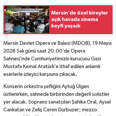
Teknoloji
Mersin'de özel bireyler
açık havada sinema
Yaşam
keyfi yaşadı
Mersin Devlet Opera ve Balesi (MDOB), 19 Mayıs
2026 Salı günü saat 20.00’de Opera
Sahnesi’nde Cumhuriyetimizin kurucusu Gazi
Mustafa Kemal Atatürk’e ithaf edilen anlamlı
eserlerle izleyici karşısına çıkacak.
Konserin orkestra şefliğini Aytuğ Ülgen
üstlenirken, sahnede birbirinden değerli solistler
yer alacak. Soprano sanatçıları Şahika Oral, Aysel
Cankatan ve Zeliş Ceren Durbuzer; mezzo