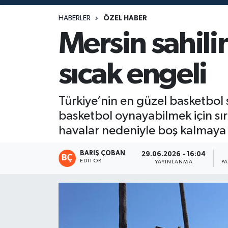
Magazin
HABERLER
ÖZEL HABER
Mersin sahil
Mersin
sıcak engeli
Mersin Tarihi
Özel Haber
Türkiye’nin en güzel basketbol 
basketbol oynayabilmek için sır
Politika
havalar nedeniyle boş kalmaya 
Resmi İlan
BARIŞ ÇOBAN
29.06.2026 - 16:04
EDITÖR
YAYINLANMA
P
Sağlık
Spor
Sürmanşet