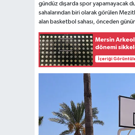
gündüz dışarda spor yapamayacak dur
sahalarından biri olarak görülen Mezitl
alan basketbol sahası, önceden günün 
Mersin Arkeol
dönemi sikkele
İçeriği Görüntül