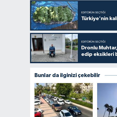
EDITÖRÜN SEÇTIĞI
Türkiye'nin kal
EDITÖRÜN SEÇTIĞI
Dronlu Muhtar,
edip eksikleri 
Bunlar da ilginizi çekebilir