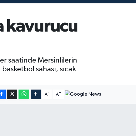
a kavurucu
er saatinde Mersinlilerin
 basketbol sahası, sıcak
-
+
A
A