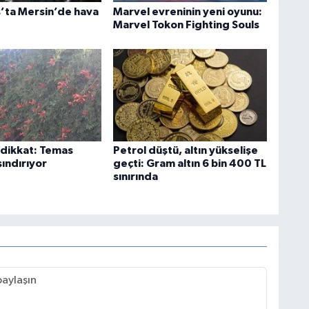
’ta Mersin’de hava
Marvel evreninin yeni oyunu:
Marvel Tokon Fighting Souls
 dikkat: Temas
Petrol düştü, altın yükselişe
ındırıyor
geçti: Gram altın 6 bin 400 TL
sınırında