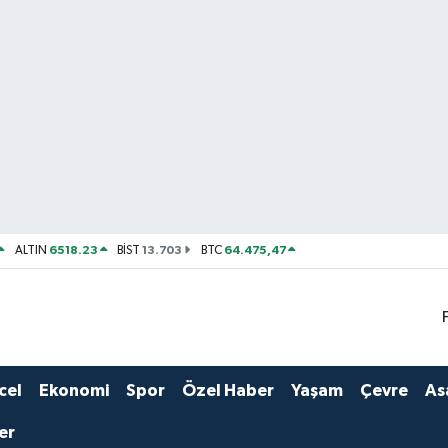
6518.23
13.703
64.475,47
ALTIN
BİST
BTC
cel
Ekonomi
Spor
Özel Haber
Yaşam
Çevre
As
er