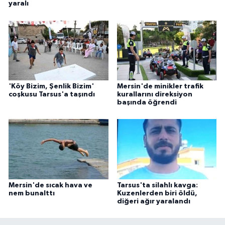
yaralı
'Köy Bizim, Şenlik Bizim'
Mersin'de minikler trafik
coşkusu Tarsus'a taşındı
kurallarını direksiyon
başında öğrendi
Mersin'de sıcak hava ve
Tarsus'ta silahlı kavga:
nem bunalttı
Kuzenlerden biri öldü,
diğeri ağır yaralandı