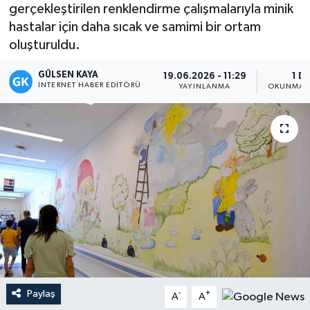
gerçekleştirilen renklendirme çalışmalarıyla minik
Magazin
hastalar için daha sıcak ve samimi bir ortam
oluşturuldu.
Mersin
GÜLSEN KAYA
19.06.2026 - 11:29
1 D
İNTERNET HABER EDITÖRÜ
YAYINLANMA
OKUNMA S
Mersin Tarihi
Özel Haber
Politika
Resmi İlan
Sağlık
Spor
Paylaş
-
+
A
A
Sürmanşet