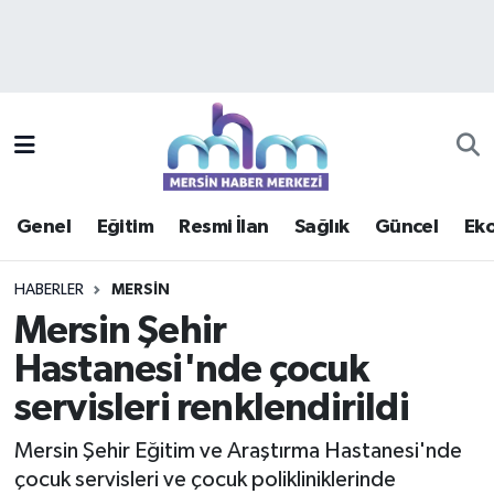
Asayiş
Mersin Hava Durumu
Çevre
Mersin Trafik Yoğunluk Haritası
Eğitim
Süper Lig Puan Durumu ve Fikstür
Genel
Eğitim
Resmi İlan
Sağlık
Güncel
Ek
Ekonomi
Tüm Manşetler
HABERLER
MERSIN
Genel
Son Dakika Haberleri
Mersin Şehir
Hastanesi'nde çocuk
Güncel
Haber Arşivi
servisleri renklendirildi
Haberde insan
Mersin Şehir Eğitim ve Araştırma Hastanesi'nde
Kültür - Sanat
çocuk servisleri ve çocuk polikliniklerinde