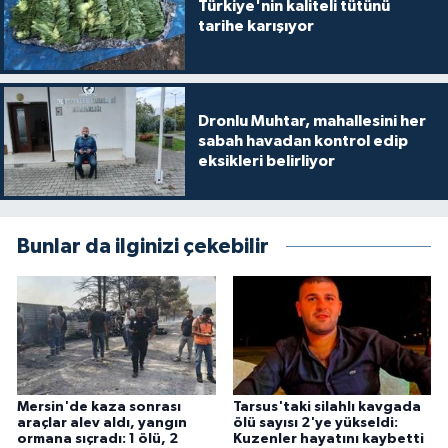
Türkiye'nin kaliteli tütünü
tarihe karışıyor
Dronlu Muhtar, mahallesini her
sabah havadan kontrol edip
eksikleri belirliyor
Bunlar da ilginizi çekebilir
Mersin'de kaza sonrası
Tarsus'taki silahlı kavgada
araçlar alev aldı, yangın
ölü sayısı 2'ye yükseldi:
ormana sıçradı: 1 ölü, 2
Kuzenler hayatını kaybetti