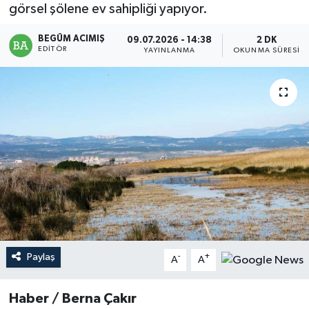
görsel şölene ev sahipliği yapıyor.
Magazin
BEGÜM ACIMIŞ
09.07.2026 - 14:38
2 DK
EDITÖR
YAYINLANMA
OKUNMA SÜRESI
Mersin
Mersin Tarihi
Özel Haber
Politika
Resmi İlan
Sağlık
Paylaş
-
+
A
A
Spor
Haber / Berna Çakır
Sürmanşet