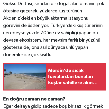
Göksu Deltası, sıradan bir doğal alan olmanın çok
ötesine geçerek, yüzlerce kuş türünün
Teknoloji
Akdeniz’deki en büyük aktarma istasyonu
Yaşam
görevini de üstleniyor. Türkiye'deki kuş türlerinin
neredeyse yüzde 70'ine ev sahipliği yapan bu
devasa ekosistem, her mevsim farklı bir yüzünü
gösterse de, onu asıl dünyaca ünlü yapan
dönemler ise çok kısıtlı.
Mersin’de sıcak
havalardan bunalan
kuşlar sahillere akın
ediyor
En doğru zaman ne zaman?
Eğer deltaya gidip sadece boş bir sazlık görmek