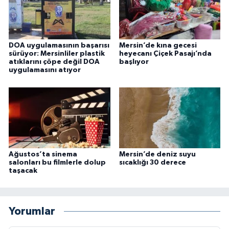
DOA uygulamasının başarısı
Mersin’de kına gecesi
sürüyor: Mersinliler plastik
heyecanı Çiçek Pasajı’nda
atıklarını çöpe değil DOA
başlıyor
uygulamasını atıyor
Ağustos’ta sinema
Mersin’de deniz suyu
salonları bu filmlerle dolup
sıcaklığı 30 derece
taşacak
Yorumlar