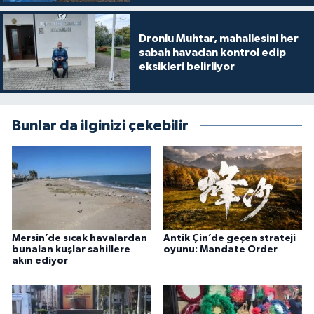
Dronlu Muhtar, mahallesini her
sabah havadan kontrol edip
eksikleri belirliyor
Bunlar da ilginizi çekebilir
Mersin’de sıcak havalardan
Antik Çin’de geçen strateji
bunalan kuşlar sahillere
oyunu: Mandate Order
akın ediyor