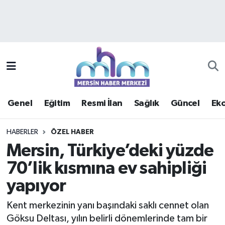
Asayiş
Mersin Hava Durumu
Çevre
Mersin Trafik Yoğunluk Haritası
Eğitim
Süper Lig Puan Durumu ve Fikstür
Genel
Eğitim
Resmi İlan
Sağlık
Güncel
Ek
Ekonomi
Tüm Manşetler
HABERLER
ÖZEL HABER
Genel
Son Dakika Haberleri
Mersin, Türkiye’deki yüzde
70’lik kısmına ev sahipliği
Güncel
Haber Arşivi
yapıyor
Haberde insan
Kent merkezinin yanı başındaki saklı cennet olan
Kültür - Sanat
Göksu Deltası, yılın belirli dönemlerinde tam bir