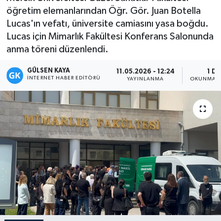
öğretim elemanlarından Öğr. Gör. Juan Botella
Magazin
Lucas'ın vefatı, üniversite camiasını yasa boğdu.
Lucas için Mimarlık Fakültesi Konferans Salonunda
Mersin
anma töreni düzenlendi.
Mersin Tarihi
GÜLSEN KAYA
11.05.2026 - 12:24
1 DK
İNTERNET HABER EDITÖRÜ
YAYINLANMA
OKUNMA S
Özel Haber
Politika
Resmi İlan
Sağlık
Spor
Sürmanşet