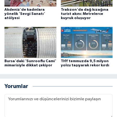
Akdeniz'de kadınlara
Trabzon'da dağ kızağına
yönelik 'Sevgi Sanatı'
turist akını: Metrelerce
atölyesi
kuyruk oluşuyor
Bursa'daki 'Sunrooflu Cami'
THY temmuzda 9,5 milyon
mimarisiyle dikkat çekiyor
yolcu taşıyarak rekor kırdı
Yorumlar