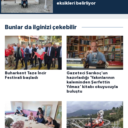
eksikleri belirliyor
Bunlar da ilginizi çekebilir
Buharkent Taze İncir
Gazeteci Sarıkoç'un
Festivali başladı
hazırladığı 'Yakınlarının
kaleminden Şerfettin
Yılmaz' kitabı okuyucuyla
buluştu