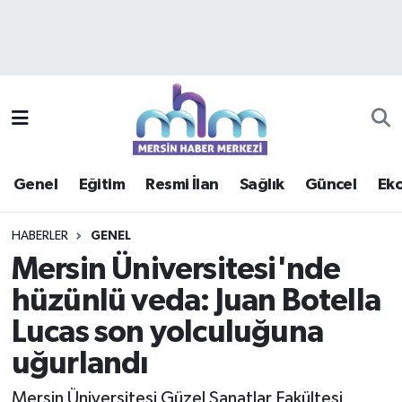
Asayiş
Mersin Hava Durumu
Çevre
Mersin Trafik Yoğunluk Haritası
Eğitim
Süper Lig Puan Durumu ve Fikstür
Genel
Eğitim
Resmi İlan
Sağlık
Güncel
Ek
Ekonomi
Tüm Manşetler
HABERLER
GENEL
Genel
Son Dakika Haberleri
Mersin Üniversitesi'nde
hüzünlü veda: Juan Botella
Güncel
Haber Arşivi
Lucas son yolculuğuna
Haberde insan
uğurlandı
Kültür - Sanat
Mersin Üniversitesi Güzel Sanatlar Fakültesi