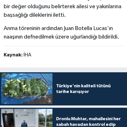
bir değer olduğunu belirterek ailesi ve yakınlarına
başsağlığı dileklerini iletti.
Anma töreninin ardından Juan Botella Lucas'ın
naaşının defnedilmek üzere uğurlandığı bildirildi.
Kaynak:
İHA
Türkiye'nin kaliteli tütünü
tarihe karışıyor
Dronlu Muhtar, mahallesini her
sabah havadan kontrol edip