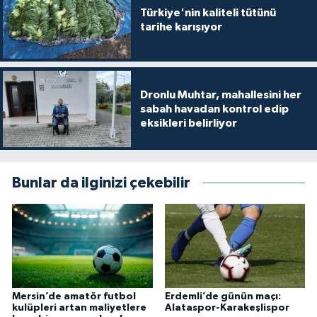
Türkiye'nin kaliteli tütünü
tarihe karışıyor
Dronlu Muhtar, mahallesini her
sabah havadan kontrol edip
eksikleri belirliyor
Bunlar da ilginizi çekebilir
Mersin’de amatör futbol
Erdemli’de günün maçı:
kulüpleri artan maliyetlere
Alataspor-Karakeşlispor