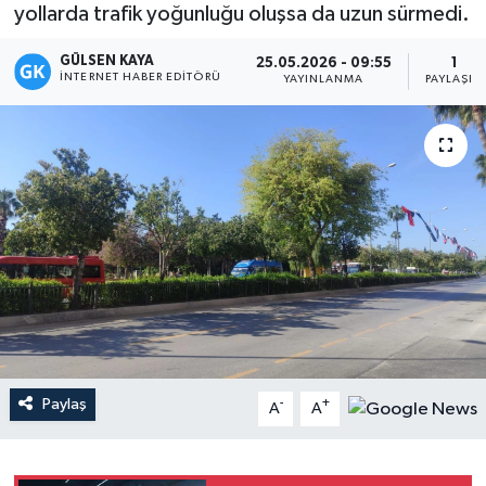
yollarda trafik yoğunluğu oluşsa da uzun sürmedi.
Magazin
GÜLSEN KAYA
25.05.2026 - 09:55
1
İNTERNET HABER EDITÖRÜ
YAYINLANMA
PAYLAŞIM
Mersin
Mersin Tarihi
Özel Haber
Politika
Resmi İlan
Sağlık
Paylaş
-
+
A
A
Spor
Sürmanşet