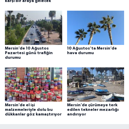
karşı bir araya gelecek
Mersin’de 10 Ağustos
10 Ağustos’ta Mersin’de
Pazartesi günü trafiğin
hava durumu
durumu
Mersin’de el işi
Mersin’de çürümeye terk
malzemeleriyle dolu bu
edilen tekneler mezarlığı
dükkanlar göz kamaştırıyor
andırıyor