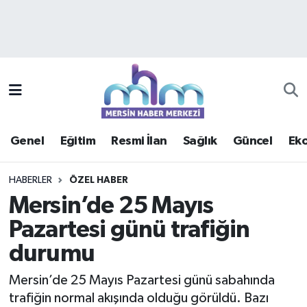
Asayiş
Mersin Hava Durumu
Çevre
Mersin Trafik Yoğunluk Haritası
Eğitim
Süper Lig Puan Durumu ve Fikstür
Genel
Eğitim
Resmi İlan
Sağlık
Güncel
Ek
Ekonomi
Tüm Manşetler
HABERLER
ÖZEL HABER
Genel
Son Dakika Haberleri
Mersin’de 25 Mayıs
Pazartesi günü trafiğin
Güncel
Haber Arşivi
durumu
Haberde insan
Mersin’de 25 Mayıs Pazartesi günü sabahında
Kültür - Sanat
trafiğin normal akışında olduğu görüldü. Bazı