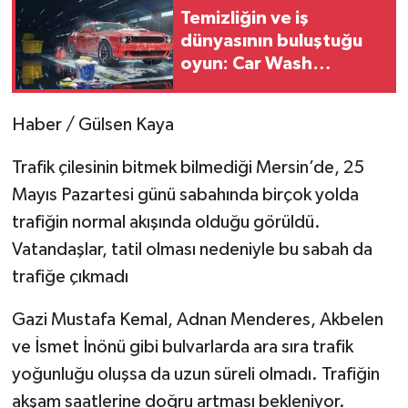
Temizliğin ve iş
dünyasının buluştuğu
Teknoloji
oyun: Car Wash
Simulator
Yaşam
Haber / Gülsen Kaya
Trafik çilesinin bitmek bilmediği Mersin’de, 25
Mayıs Pazartesi günü sabahında birçok yolda
trafiğin normal akışında olduğu görüldü.
Vatandaşlar, tatil olması nedeniyle bu sabah da
trafiğe çıkmadı
Gazi Mustafa Kemal, Adnan Menderes, Akbelen
ve İsmet İnönü gibi bulvarlarda ara sıra trafik
yoğunluğu oluşsa da uzun süreli olmadı. Trafiğin
akşam saatlerine doğru artması bekleniyor.