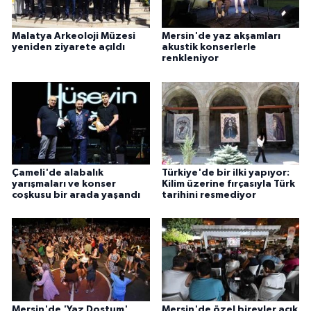
Malatya Arkeoloji Müzesi
Mersin'de yaz akşamları
yeniden ziyarete açıldı
akustik konserlerle
renkleniyor
Çameli'de alabalık
Türkiye'de bir ilki yapıyor:
yarışmaları ve konser
Kilim üzerine fırçasıyla Türk
coşkusu bir arada yaşandı
tarihini resmediyor
Mersin'de 'Yaz Dostum'
Mersin'de özel bireyler açık