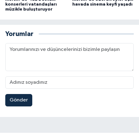
konserleri vatandaşları
havada sinema keyfi yaşadı
müzikle buluşturuyor
Yorumlar
Gönder