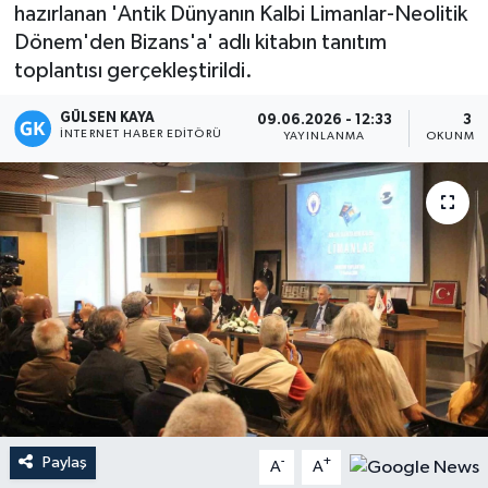
hazırlanan 'Antik Dünyanın Kalbi Limanlar-Neolitik
Magazin
Dönem'den Bizans'a' adlı kitabın tanıtım
toplantısı gerçekleştirildi.
Mersin
GÜLSEN KAYA
09.06.2026 - 12:33
3 D
İNTERNET HABER EDITÖRÜ
YAYINLANMA
OKUNMA 
Mersin Tarihi
Özel Haber
Politika
Resmi İlan
Sağlık
Spor
Paylaş
-
+
A
A
Sürmanşet