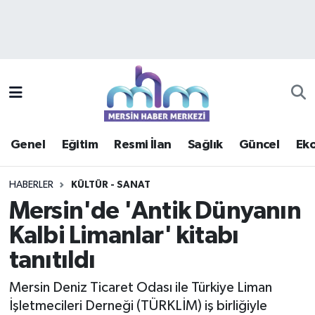
Asayiş
Mersin Hava Durumu
Çevre
Mersin Trafik Yoğunluk Haritası
Eğitim
Süper Lig Puan Durumu ve Fikstür
Genel
Eğitim
Resmi İlan
Sağlık
Güncel
Ek
Ekonomi
Tüm Manşetler
HABERLER
KÜLTÜR - SANAT
Genel
Son Dakika Haberleri
Mersin'de 'Antik Dünyanın
Kalbi Limanlar' kitabı
Güncel
Haber Arşivi
tanıtıldı
Haberde insan
Mersin Deniz Ticaret Odası ile Türkiye Liman
Kültür - Sanat
İşletmecileri Derneği (TÜRKLİM) iş birliğiyle