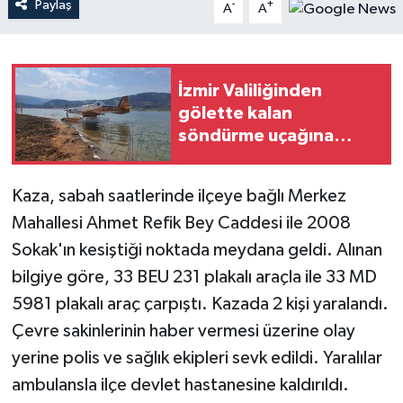
Paylaş
-
+
A
A
Teknoloji
Yaşam
İzmir Valiliğinden
gölette kalan
söndürme uçağına
ilişkin açıklama
Kaza, sabah saatlerinde ilçeye bağlı Merkez
Mahallesi Ahmet Refik Bey Caddesi ile 2008
Sokak'ın kesiştiği noktada meydana geldi. Alınan
bilgiye göre, 33 BEU 231 plakalı araçla ile 33 MD
5981 plakalı araç çarpıştı. Kazada 2 kişi yaralandı.
Çevre sakinlerinin haber vermesi üzerine olay
yerine polis ve sağlık ekipleri sevk edildi. Yaralılar
ambulansla ilçe devlet hastanesine kaldırıldı.