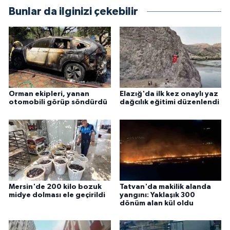
Bunlar da ilginizi çekebilir
Orman ekipleri, yanan
Elazığ'da ilk kez onaylı yaz
otomobili görüp söndürdü
dağcılık eğitimi düzenlendi
Mersin'de 200 kilo bozuk
Tatvan'da makilik alanda
midye dolması ele geçirildi
yangını: Yaklaşık 300
dönüm alan kül oldu