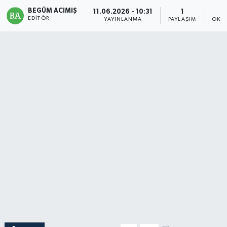
BEGÜM ACIMIŞ
11.06.2026 - 10:31
1
Magazin
EDITÖR
YAYINLANMA
PAYLAŞIM
OKUN
Mersin
Mersin Tarihi
Özel Haber
Politika
Resmi İlan
Sağlık
Spor
Sürmanşet