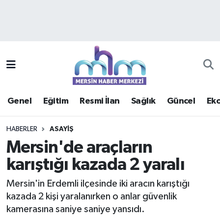
Asayiş
Mersin Hava Durumu
Çevre
Mersin Trafik Yoğunluk Haritası
Eğitim
Süper Lig Puan Durumu ve Fikstür
Genel
Eğitim
Resmi İlan
Sağlık
Güncel
Ek
Ekonomi
Tüm Manşetler
HABERLER
ASAYIŞ
Genel
Son Dakika Haberleri
Mersin'de araçların
karıştığı kazada 2 yaralı
Güncel
Haber Arşivi
Mersin'in Erdemli ilçesinde iki aracın karıştığı
Haberde insan
kazada 2 kişi yaralanırken o anlar güvenlik
kamerasına saniye saniye yansıdı.
Kültür - Sanat