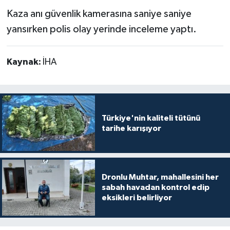
Kaza anı güvenlik kamerasına saniye saniye
yansırken polis olay yerinde inceleme yaptı.
Kaynak:
İHA
Türkiye'nin kaliteli tütünü
tarihe karışıyor
Dronlu Muhtar, mahallesini her
sabah havadan kontrol edip
eksikleri belirliyor