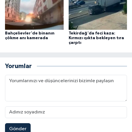
Bahçelievler'de binanın
Tekirdağ'da feci kaza:
çökme anı kamerada
Kırmızı ışıkta bekleyen tıra
çarptı
Yorumlar
Gönder