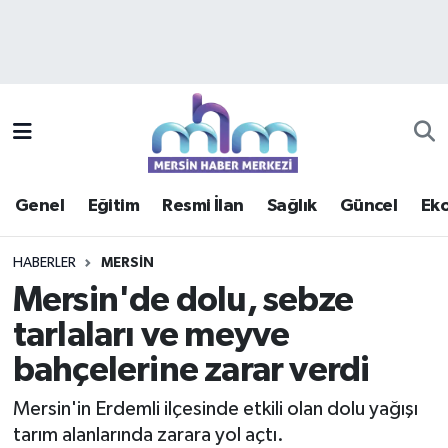
Asayiş
Mersin Hava Durumu
Çevre
Mersin Trafik Yoğunluk Haritası
Eğitim
Süper Lig Puan Durumu ve Fikstür
Genel
Eğitim
Resmi İlan
Sağlık
Güncel
Ek
Ekonomi
Tüm Manşetler
HABERLER
MERSIN
Genel
Son Dakika Haberleri
Mersin'de dolu, sebze
tarlaları ve meyve
Güncel
Haber Arşivi
bahçelerine zarar verdi
Haberde insan
Mersin'in Erdemli ilçesinde etkili olan dolu yağışı
Kültür - Sanat
tarım alanlarında zarara yol açtı.