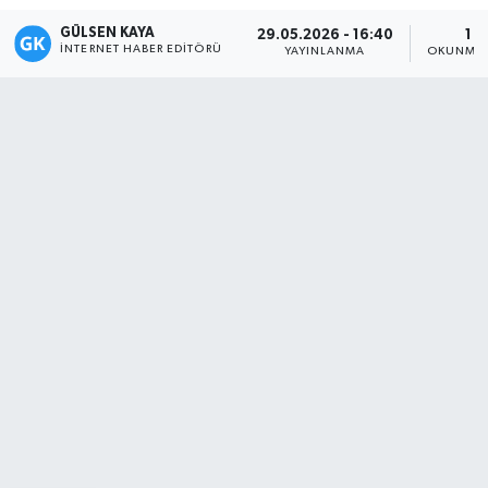
GÜLSEN KAYA
29.05.2026 - 16:40
1 D
Magazin
İNTERNET HABER EDITÖRÜ
YAYINLANMA
OKUNMA 
Mersin
Mersin Tarihi
Özel Haber
Politika
Resmi İlan
Sağlık
Spor
Sürmanşet