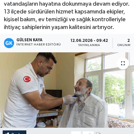
vatandaşların hayatına dokunmaya devam ediyor.
Magazin
13 ilçede sürdürülen hizmet kapsamında ekipler,
kişisel bakım, ev temizliği ve sağlık kontrolleriyle
Mersin
ihtiyaç sahiplerinin yaşam kalitesini artırıyor.
GÜLSEN KAYA
Mersin Tarihi
12.06.2026 - 09:42
2 D
İNTERNET HABER EDITÖRÜ
YAYINLANMA
OKUNMA 
Özel Haber
Politika
Resmi İlan
Sağlık
Spor
Sürmanşet