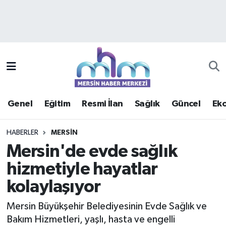
Asayiş
Mersin Hava Durumu
Çevre
Mersin Trafik Yoğunluk Haritası
Eğitim
Süper Lig Puan Durumu ve Fikstür
Genel
Eğitim
Resmi İlan
Sağlık
Güncel
Ek
Ekonomi
Tüm Manşetler
HABERLER
MERSIN
Genel
Son Dakika Haberleri
Mersin'de evde sağlık
hizmetiyle hayatlar
Güncel
Haber Arşivi
kolaylaşıyor
Haberde insan
Mersin Büyükşehir Belediyesinin Evde Sağlık ve
Kültür - Sanat
Bakım Hizmetleri, yaşlı, hasta ve engelli