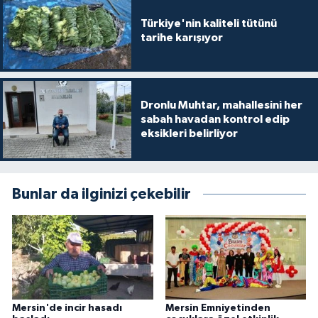
Türkiye'nin kaliteli tütünü
tarihe karışıyor
Dronlu Muhtar, mahallesini her
sabah havadan kontrol edip
eksikleri belirliyor
Bunlar da ilginizi çekebilir
Mersin'de incir hasadı
Mersin Emniyetinden