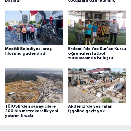
başladı
çocuklara özel etkinlik
Mezitli Belediyesi araç
Erdemli'de Yaz Kur'an Kursu
filosunu güçlendirdi
öğrencileri futbol
turnuvasında buluştu
TÜİOSB'den sanayicilere
Akdeniz'de yeşil alan
200 bin metrekarelik yeni
işgaline geçit yok
yatırım fırsatı