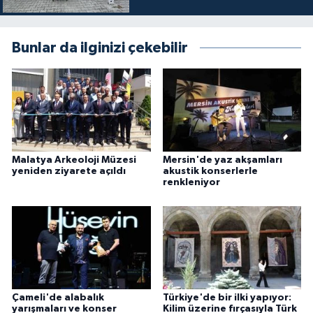
Bunlar da ilginizi çekebilir
Malatya Arkeoloji Müzesi
Mersin'de yaz akşamları
yeniden ziyarete açıldı
akustik konserlerle
renkleniyor
Çameli'de alabalık
Türkiye'de bir ilki yapıyor:
yarışmaları ve konser
Kilim üzerine fırçasıyla Türk