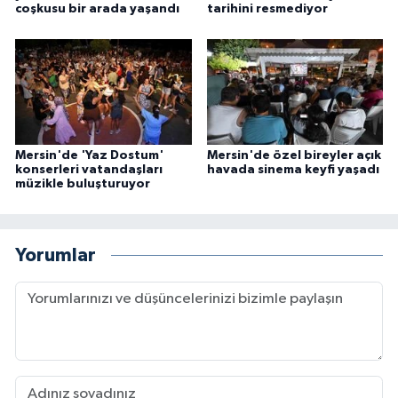
coşkusu bir arada yaşandı
tarihini resmediyor
Mersin'de 'Yaz Dostum'
Mersin'de özel bireyler açık
konserleri vatandaşları
havada sinema keyfi yaşadı
müzikle buluşturuyor
Yorumlar