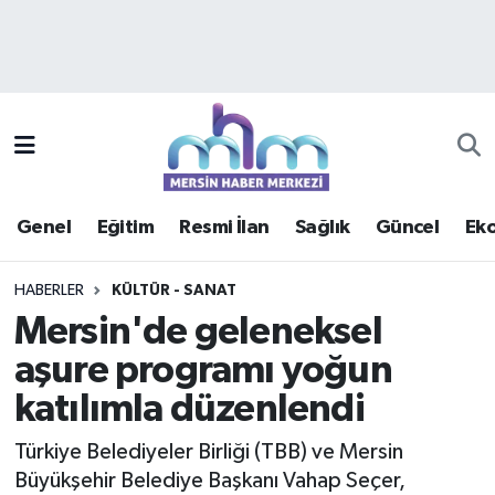
Asayiş
Mersin Hava Durumu
Çevre
Mersin Trafik Yoğunluk Haritası
Eğitim
Süper Lig Puan Durumu ve Fikstür
Genel
Eğitim
Resmi İlan
Sağlık
Güncel
Ek
Ekonomi
Tüm Manşetler
HABERLER
KÜLTÜR - SANAT
Genel
Son Dakika Haberleri
Mersin'de geleneksel
aşure programı yoğun
Güncel
Haber Arşivi
katılımla düzenlendi
Haberde insan
Türkiye Belediyeler Birliği (TBB) ve Mersin
Kültür - Sanat
Büyükşehir Belediye Başkanı Vahap Seçer,