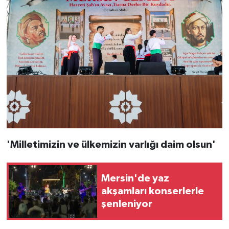
'Milletimizin ve ülkemizin varlığı daim olsun'
Mersin'de yaz
akşamları konserlerle
şenleniyor