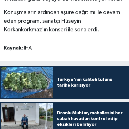
Konuşmaların ardından aşure dağıtımı ile devam
eden program, sanatçı Hüseyin
Korkankorkmaz'ın konseri ile sona erdi.
Kaynak:
İHA
Türkiye'nin kaliteli tütünü
tarihe karışıyor
Dronlu Muhtar, mahallesini her
sabah havadan kontrol edip
eksikleri belirliyor