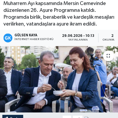
Muharrem Ayı kapsamında Mersin Cemevinde
Magazin
düzenlenen 26. Aşure Programına katıldı.
Programda birlik, beraberlik ve kardeşlik mesajları
Mersin
verilirken, vatandaşlara aşure ikram edildi.
GÜLSEN KAYA
Mersin Tarihi
29.06.2026 - 10:13
2 D
İNTERNET HABER EDITÖRÜ
YAYINLANMA
OKUNMA 
Özel Haber
Politika
Resmi İlan
Sağlık
Spor
Sürmanşet