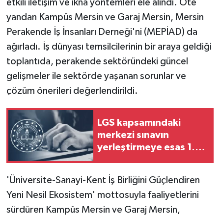
etkili iletişim ve ikna yöntemleri ele alındı. Öte
yandan Kampüs Mersin ve Garaj Mersin, Mersin
Perakende İş İnsanları Derneği'ni (MEPİAD) da
ağırladı. İş dünyası temsilcilerinin bir araya geldiği
toplantıda, perakende sektöründeki güncel
gelişmeler ile sektörde yaşanan sorunlar ve
çözüm önerileri değerlendirildi.
LGS kapsamındaki
merkezi sınavın
yerleştirmeye esas 1.
nakil sonuçları açıklandı
'Üniversite-Sanayi-Kent İş Birliğini Güçlendiren
Yeni Nesil Ekosistem' mottosuyla faaliyetlerini
sürdüren Kampüs Mersin ve Garaj Mersin,