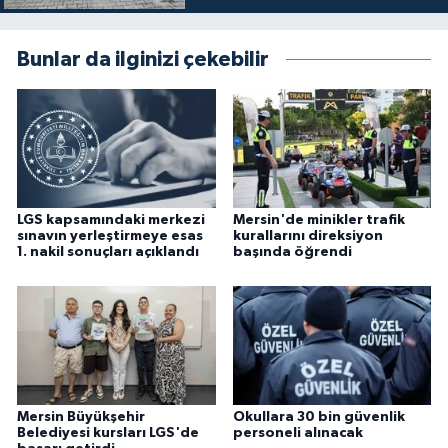
Bunlar da ilginizi çekebilir
LGS kapsamındaki merkezi
Mersin'de minikler trafik
sınavın yerleştirmeye esas
kurallarını direksiyon
1. nakil sonuçları açıklandı
başında öğrendi
Mersin Büyükşehir
Okullara 30 bin güvenlik
Belediyesi kursları LGS'de
personeli alınacak