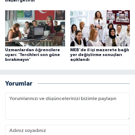
başarı getirdi
Uzmanlardan öğrencilere
MEB'de il içi mazerete bağlı
uyarı: 'Tercihleri son güne
yer değiştirme sonuçları
bırakmayın'
açıklandı
Yorumlar