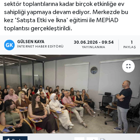
sektör toplantılarına kadar birçok etkinliğe ev
Magazin
sahipliği yapmaya devam ediyor. Merkezde bu
kez 'Satışta Etki ve İkna' eğitimi ile MEPİAD
Mersin
toplantısı gerçekleştirildi.
GÜLSEN KAYA
Mersin Tarihi
30.06.2026 - 09:54
1
İNTERNET HABER EDITÖRÜ
YAYINLANMA
PAYLAŞI
Özel Haber
Politika
Resmi İlan
Sağlık
Spor
Sürmanşet