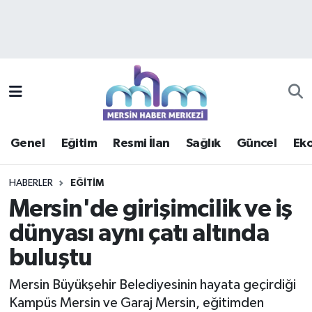
Asayiş
Mersin Hava Durumu
Çevre
Mersin Trafik Yoğunluk Haritası
Eğitim
Süper Lig Puan Durumu ve Fikstür
Genel
Eğitim
Resmi İlan
Sağlık
Güncel
Ek
Ekonomi
Tüm Manşetler
HABERLER
EĞITIM
Genel
Son Dakika Haberleri
Mersin'de girişimcilik ve iş
dünyası aynı çatı altında
Güncel
Haber Arşivi
buluştu
Haberde insan
Mersin Büyükşehir Belediyesinin hayata geçirdiği
Kültür - Sanat
Kampüs Mersin ve Garaj Mersin, eğitimden