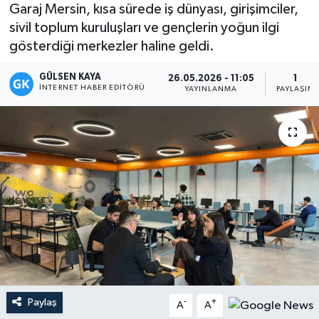
Garaj Mersin, kısa sürede iş dünyası, girişimciler,
Magazin
sivil toplum kuruluşları ve gençlerin yoğun ilgi
gösterdiği merkezler haline geldi.
Mersin
GÜLSEN KAYA
26.05.2026 - 11:05
1
İNTERNET HABER EDITÖRÜ
YAYINLANMA
PAYLAŞIM
Mersin Tarihi
Özel Haber
Politika
Resmi İlan
Sağlık
Spor
Paylaş
-
+
A
A
Sürmanşet