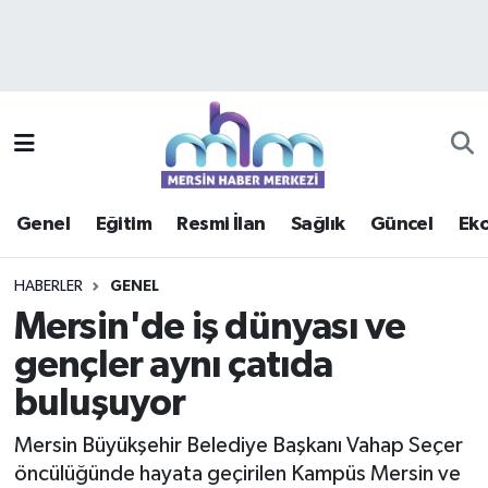
Asayiş
Mersin Hava Durumu
Çevre
Mersin Trafik Yoğunluk Haritası
Eğitim
Süper Lig Puan Durumu ve Fikstür
Genel
Eğitim
Resmi İlan
Sağlık
Güncel
Ek
Ekonomi
Tüm Manşetler
HABERLER
GENEL
Genel
Son Dakika Haberleri
Mersin'de iş dünyası ve
gençler aynı çatıda
Güncel
Haber Arşivi
buluşuyor
Haberde insan
Mersin Büyükşehir Belediye Başkanı Vahap Seçer
Kültür - Sanat
öncülüğünde hayata geçirilen Kampüs Mersin ve