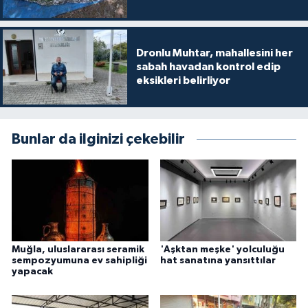
Dronlu Muhtar, mahallesini her
sabah havadan kontrol edip
eksikleri belirliyor
Bunlar da ilginizi çekebilir
Muğla, uluslararası seramik
'Aşktan meşke' yolculuğu
sempozyumuna ev sahipliği
hat sanatına yansıttılar
yapacak