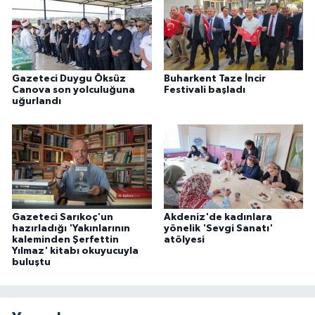
Gazeteci Duygu Öksüz
Buharkent Taze İncir
Canova son yolculuğuna
Festivali başladı
uğurlandı
Gazeteci Sarıkoç'un
Akdeniz'de kadınlara
hazırladığı 'Yakınlarının
yönelik 'Sevgi Sanatı'
kaleminden Şerfettin
atölyesi
Yılmaz' kitabı okuyucuyla
buluştu