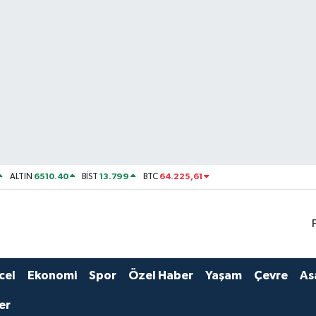
6510.40
13.799
64.225,61
ALTIN
BİST
BTC
cel
Ekonomi
Spor
Özel Haber
Yaşam
Çevre
As
er