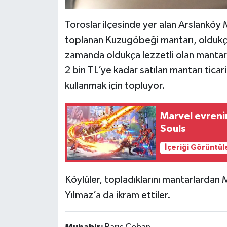
Toroslar ilçesinde yer alan Arslanköy Ma
toplanan Kuzugöbeği mantarı, oldukça 
zamanda oldukça lezzetli olan mantarı b
2 bin TL’ye kadar satılan mantarı tic
kullanmak için topluyor.
Marvel evreni
Souls
İçeriği Görüntül
Köylüler, topladıklarını mantarlardan
Yılmaz’a da ikram ettiler.