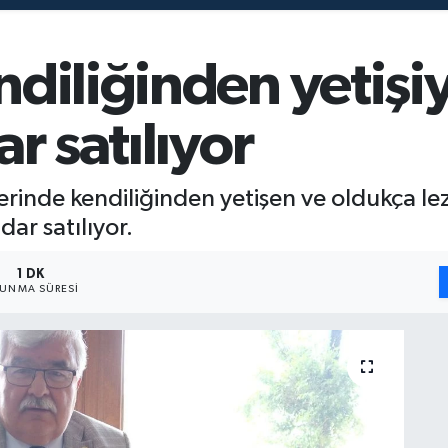
diliğinden yetişiy
r satılıyor
erinde kendiliğinden yetişen ve oldukça l
dar satılıyor.
1 DK
UNMA SÜRESI