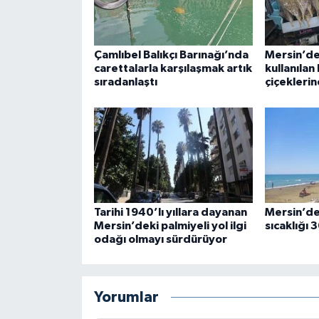
Çamlıbel Balıkçı Barınağı’nda
Mersin’de
carettalarla karşılaşmak artık
kullanılan
sıradanlaştı
çiçeklerin
Tarihi 1940’lı yıllara dayanan
Mersin’de
Mersin’deki palmiyeli yol ilgi
sıcaklığı 
odağı olmayı sürdürüyor
Yorumlar