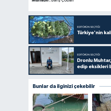
Muhabir:
Barış Çoban
EDITÖRÜN SEÇTIĞI
Türkiye'nin kal
EDITÖRÜN SEÇTIĞI
Dronlu Muhtar,
edip eksikleri 
Bunlar da ilginizi çekebilir