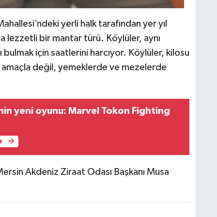
hallesi’ndeki yerli halk tarafından yer yıl
lezzetli bir mantar türü. Köylüler, aynı
ulmak için saatlerini harcıyor. Köylüler, kilosu
ari amaçla değil, yemeklerde ve mezelerde
nin yeni oyunu: Marvel Tokon Fighting
e
 Mersin Akdeniz Ziraat Odası Başkanı Musa