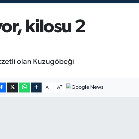
or, kilosu 2
ezzetli olan Kuzugöbeği
-
+
A
A