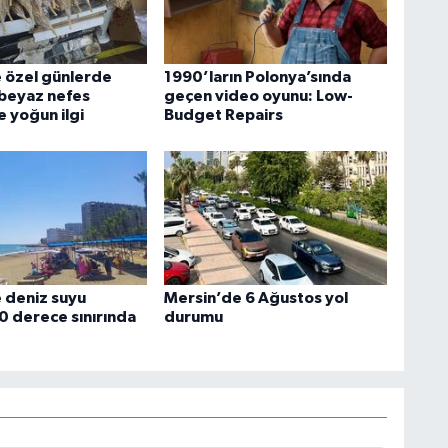
 özel günlerde
1990’ların Polonya’sında
 beyaz nefes
geçen video oyunu: Low-
e yoğun ilgi
Budget Repairs
 deniz suyu
Mersin’de 6 Ağustos yol
30 derece sınırında
durumu