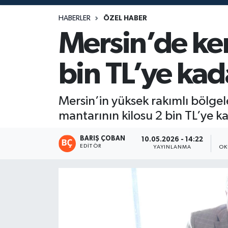
Magazin
HABERLER
ÖZEL HABER
Mersin’de ken
Mersin
bin TL’ye kada
Mersin Tarihi
Özel Haber
Mersin’in yüksek rakımlı bölgel
mantarının kilosu 2 bin TL’ye ka
Politika
BARIŞ ÇOBAN
10.05.2026 - 14:22
EDITÖR
Resmi İlan
YAYINLANMA
OK
Sağlık
Spor
Sürmanşet