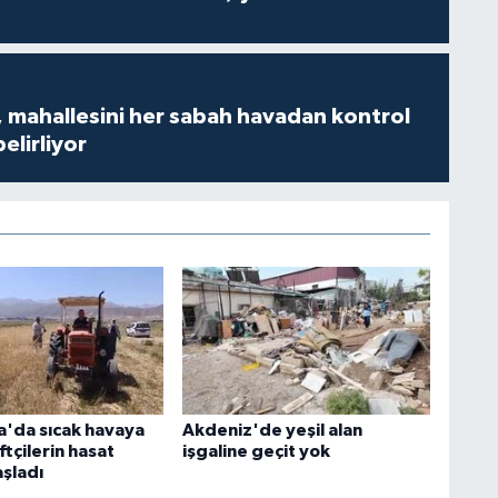
 mahallesini her sabah havadan kontrol
belirliyor
'da sıcak havaya
Akdeniz'de yeşil alan
tçilerin hasat
işgaline geçit yok
aşladı