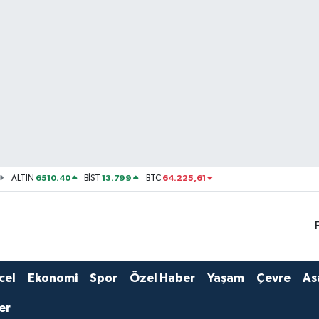
6510.40
13.799
64.225,61
ALTIN
BİST
BTC
cel
Ekonomi
Spor
Özel Haber
Yaşam
Çevre
As
er