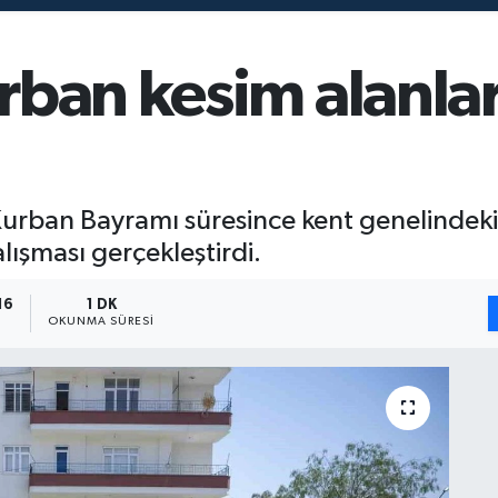
rban kesim alanla
Kurban Bayramı süresince kent genelindeki
lışması gerçekleştirdi.
16
1 DK
OKUNMA SÜRESI