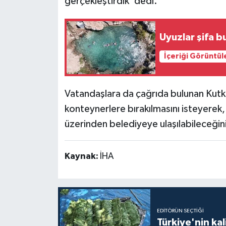
gerçekleştirdik' dedi.
Uyuzlar şifa b
İçeriği Görüntül
Vatandaşlara da çağrıda bulunan Kutkan
konteynerlere bırakılmasını isteyerek,
üzerinden belediyeye ulaşılabileceğin
Kaynak:
İHA
EDITÖRÜN SEÇTIĞI
Türkiye'nin kal