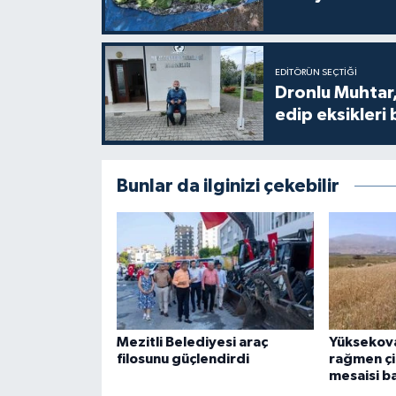
EDITÖRÜN SEÇTIĞI
Dronlu Muhtar,
edip eksikleri 
Bunlar da ilginizi çekebilir
Mezitli Belediyesi araç
Yüksekova
filosunu güçlendirdi
rağmen çif
mesaisi b