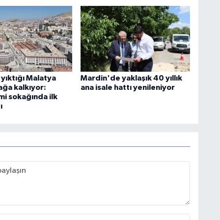
yıktığı Malatya
Mardin'de yaklaşık 40 yıllık
ağa kalkıyor:
ana isale hattı yenileniyor
i sokağında ilk
ı