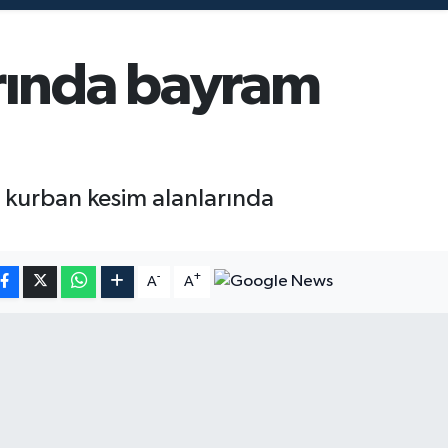
rında bayram
 kurban kesim alanlarında
-
+
A
A