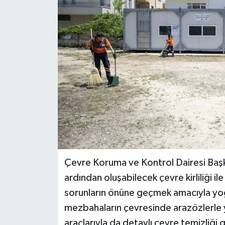
Teknoloji
Yaşam
Çevre Koruma ve Kontrol Dairesi Başkan
ardından oluşabilecek çevre kirliliği il
sorunların önüne geçmek amacıyla yoğ
mezbahaların çevresinde arazözlerle y
araçlarıyla da detaylı çevre temizliği 