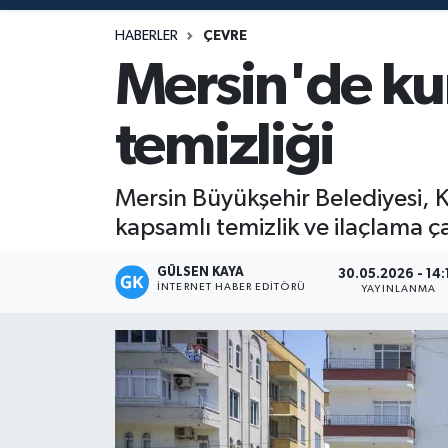
Magazin
HABERLER
ÇEVRE
Mersin'de ku
Mersin
temizliği
Mersin Tarihi
Özel Haber
Mersin Büyükşehir Belediyesi, 
kapsamlı temizlik ve ilaçlama ça
Politika
GÜLSEN KAYA
30.05.2026 - 14:
İNTERNET HABER EDITÖRÜ
Resmi İlan
YAYINLANMA
Sağlık
Spor
Sürmanşet