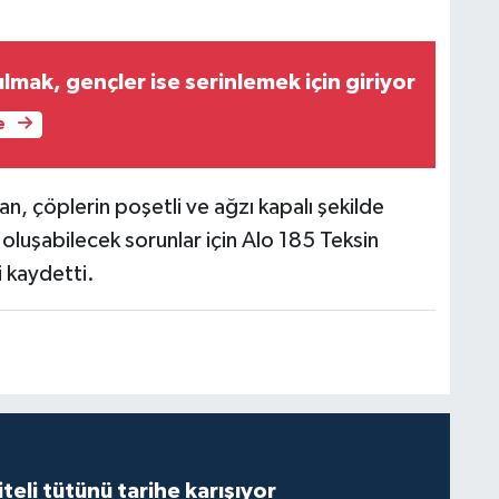
ulmak, gençler ise serinlemek için giriyor
e
, çöplerin poşetli ve ağzı kapalı şekilde
 oluşabilecek sorunlar için Alo 185 Teksin
i kaydetti.
iteli tütünü tarihe karışıyor