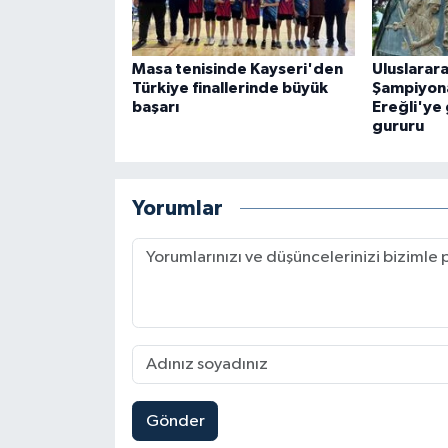
Masa tenisinde Kayseri'den
Uluslarar
Türkiye finallerinde büyük
Şampiyona
başarı
Ereğli'ye
gururu
Yorumlar
Gönder