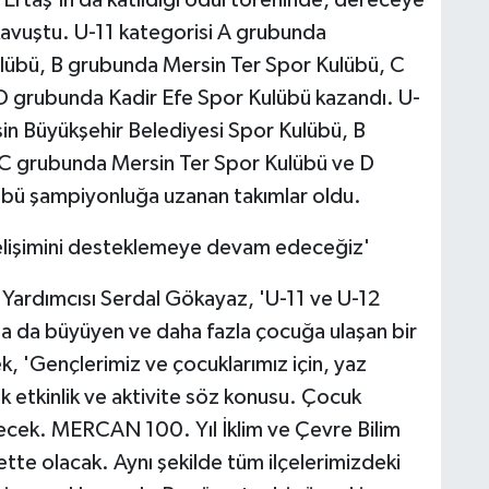
Ertaş'ın da katıldığı ödül töreninde, dereceye
kavuştu. U-11 kategorisi A grubunda
lübü, B grubunda Mersin Ter Spor Kulübü, C
D grubunda Kadir Efe Spor Kulübü kazandı. U-
in Büyükşehir Belediyesi Spor Kulübü, B
 C grubunda Mersin Ter Spor Kulübü ve D
bü şampiyonluğa uzanan takımlar oldu.
gelişimini desteklemeye devam edeceğiz'
 Yardımcısı Serdal Gökayaz, 'U-11 ve U-12
aha da büyüyen ve daha fazla çocuğa ulaşan bir
 'Gençlerimiz ve çocuklarımız için, yaz
ok etkinlik ve aktivite söz konusu. Çocuk
cek. MERCAN 100. Yıl İklim ve Çevre Bilim
ette olacak. Aynı şekilde tüm ilçelerimizdeki