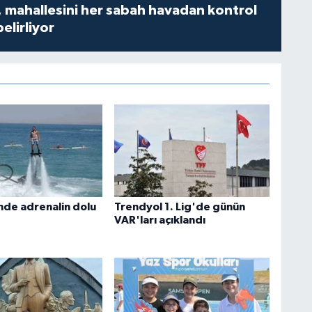
 mahallesini her sabah havadan kontrol
belirliyor
nde adrenalin dolu
Trendyol 1. Lig'de günün
VAR'ları açıklandı