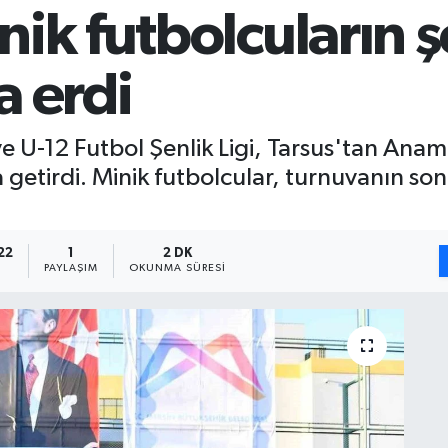
ik futbolcuların ş
a erdi
e U-12 Futbol Şenlik Ligi, Tarsus'tan Ana
a getirdi. Minik futbolcular, turnuvanın s
22
1
2 DK
PAYLAŞIM
OKUNMA SÜRESI