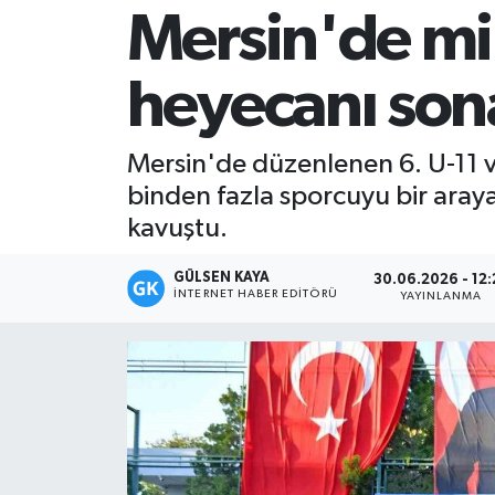
Mersin'de min
Magazin
heyecanı son
Mersin
Mersin Tarihi
Mersin'de düzenlenen 6. U-11 v
binden fazla sporcuyu bir aray
Özel Haber
kavuştu.
Politika
GÜLSEN KAYA
30.06.2026 - 12:
İNTERNET HABER EDITÖRÜ
YAYINLANMA
Resmi İlan
Sağlık
Spor
Sürmanşet