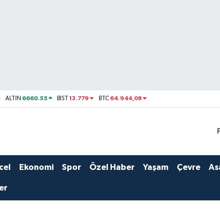
6660.55
13.779
64.944,08
ALTIN
BİST
BTC
cel
Ekonomi
Spor
Özel Haber
Yaşam
Çevre
As
er