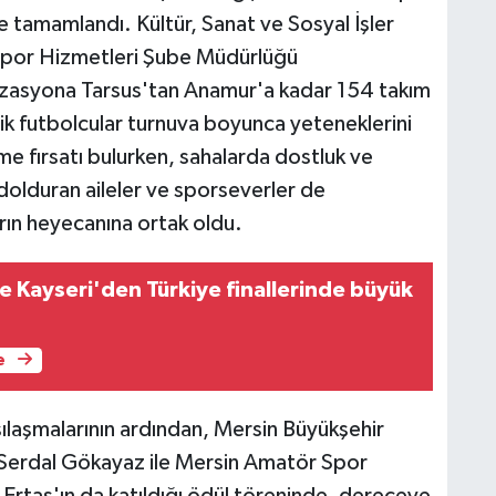
e tamamlandı. Kültür, Sanat ve Sosyal İşler
 Spor Hizmetleri Şube Müdürlüğü
izasyona Tarsus'tan Anamur'a kadar 154 takım
nik futbolcular turnuva boyunca yeteneklerini
 fırsatı bulurken, sahalarda dostluk ve
i dolduran aileler ve sporseverler de
ın heyecanına ortak oldu.
e Kayseri'den Türkiye finallerinde büyük
e
ılaşmalarının ardından, Mersin Büyükşehir
 Serdal Gökayaz ile Mersin Amatör Spor