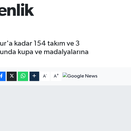
enlik
mur'a kadar 154 takım ve 3
onunda kupa ve madalyalarına
-
+
A
A