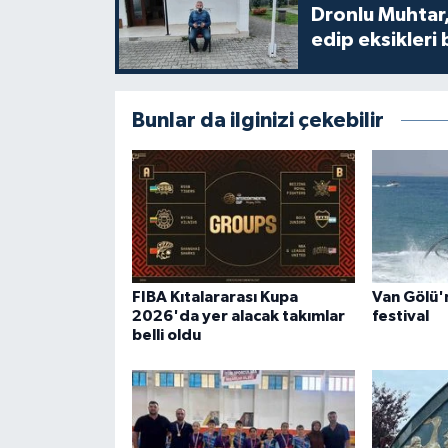
Dronlu Muhtar,
edip eksikleri 
Bunlar da ilginizi çekebilir
FIBA Kıtalararası Kupa
Van Gölü'
2026'da yer alacak takımlar
festival
belli oldu