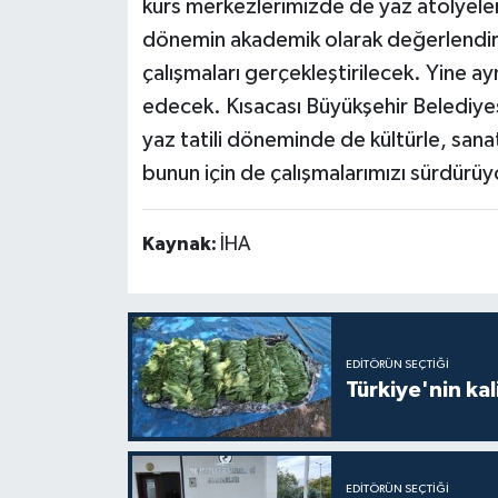
kurs merkezlerimizde de yaz atölyeler
dönemin akademik olarak değerlendiril
çalışmaları gerçekleştirilecek. Yine a
edecek. Kısacası Büyükşehir Belediyes
yaz tatili döneminde de kültürle, sanatl
bunun için de çalışmalarımızı sürdürü
Kaynak:
İHA
EDITÖRÜN SEÇTIĞI
Türkiye'nin kal
EDITÖRÜN SEÇTIĞI