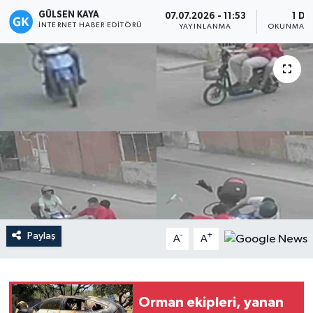
GÜLSEN KAYA
07.07.2026 - 11:53
1 DK
Magazin
İNTERNET HABER EDITÖRÜ
YAYINLANMA
OKUNMA S
Mersin
Mersin Tarihi
Özel Haber
Politika
Resmi İlan
Paylaş
-
+
Sağlık
A
A
Spor
Orman ekipleri, yanan
Sürmanşet