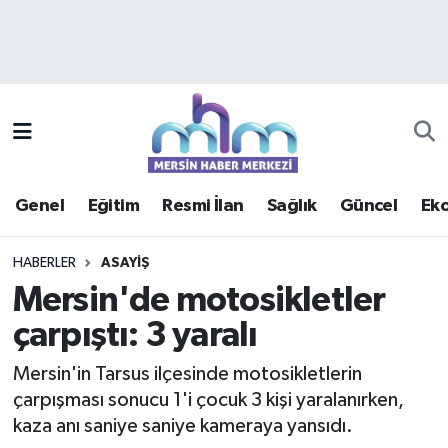
Asayiş
Mersin Hava Durumu
Çevre
Mersin Trafik Yoğunluk Haritası
Eğitim
Süper Lig Puan Durumu ve Fikstür
Genel
Eğitim
Resmi İlan
Sağlık
Güncel
Ek
Ekonomi
Tüm Manşetler
HABERLER
ASAYIŞ
Genel
Son Dakika Haberleri
Mersin'de motosikletler
çarpıştı: 3 yaralı
Güncel
Haber Arşivi
Mersin'in Tarsus ilçesinde motosikletlerin
Haberde insan
çarpışması sonucu 1'i çocuk 3 kişi yaralanırken,
kaza anı saniye saniye kameraya yansıdı.
Kültür - Sanat