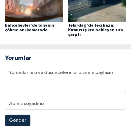
Bahçelievler'de binanın
Tekirdağ'da feci kaza:
çökme anı kamerada
Kırmızı ışıkta bekleyen tıra
çarptı
Yorumlar
Gönder