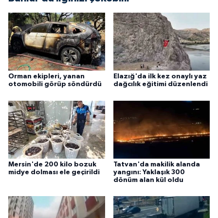
Orman ekipleri, yanan
Elazığ'da ilk kez onaylı yaz
otomobili görüp söndürdü
dağcılık eğitimi düzenlendi
Mersin'de 200 kilo bozuk
Tatvan'da makilik alanda
midye dolması ele geçirildi
yangını: Yaklaşık 300
dönüm alan kül oldu