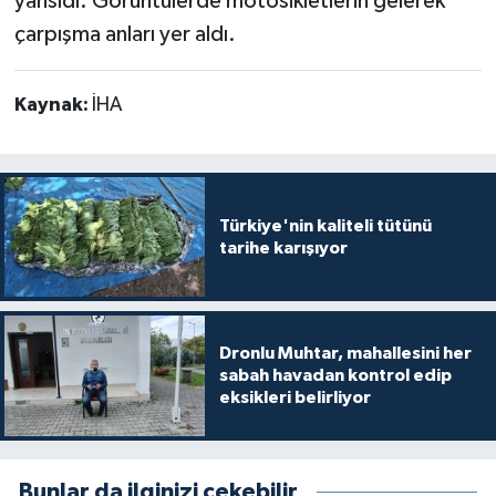
yansıdı. Görüntülerde motosikletlerin gelerek
çarpışma anları yer aldı.
Kaynak:
İHA
Türkiye'nin kaliteli tütünü
tarihe karışıyor
Dronlu Muhtar, mahallesini her
sabah havadan kontrol edip
eksikleri belirliyor
Bunlar da ilginizi çekebilir