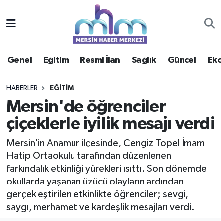
Asayiş
Mersin Hava Durumu
Genel
Eğitim
Resmi İlan
Sağlık
Güncel
Ek
Çevre
Mersin Trafik Yoğunluk Haritası
Eğitim
Süper Lig Puan Durumu ve Fikstür
HABERLER
EĞITIM
Mersin'de öğrenciler
Ekonomi
Tüm Manşetler
çiçeklerle iyilik mesajı verdi
Genel
Son Dakika Haberleri
Mersin'in Anamur ilçesinde, Cengiz Topel İmam
Hatip Ortaokulu tarafından düzenlenen
Güncel
Haber Arşivi
farkındalık etkinliği yürekleri ısıttı. Son dönemde
okullarda yaşanan üzücü olayların ardından
Haberde insan
gerçekleştirilen etkinlikte öğrenciler; sevgi,
saygı, merhamet ve kardeşlik mesajları verdi.
Kültür - Sanat