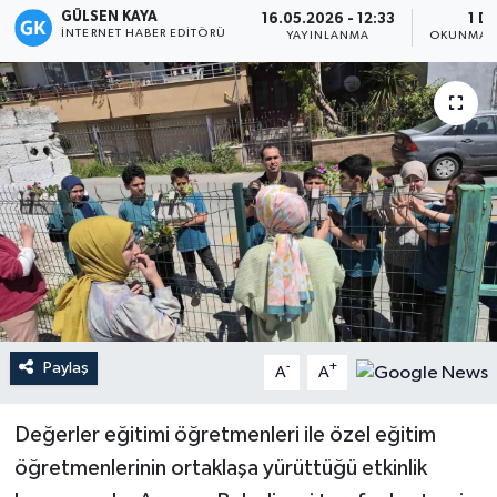
GÜLSEN KAYA
16.05.2026 - 12:33
1 D
İNTERNET HABER EDITÖRÜ
Magazin
YAYINLANMA
OKUNMA S
Mersin
Mersin Tarihi
Özel Haber
Politika
Resmi İlan
Paylaş
-
+
A
A
Sağlık
Değerler eğitimi öğretmenleri ile özel eğitim
Spor
öğretmenlerinin ortaklaşa yürüttüğü etkinlik
Sürmanşet