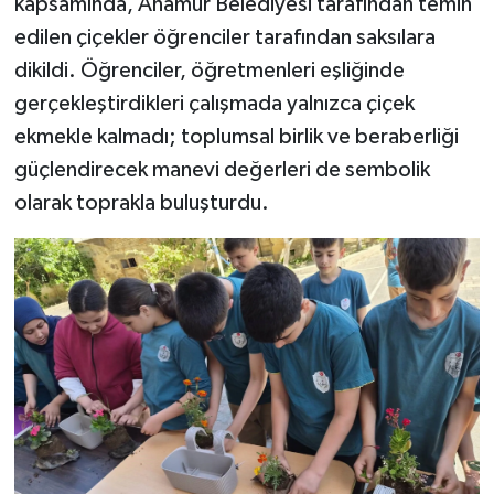
kapsamında, Anamur Belediyesi tarafından temin
edilen çiçekler öğrenciler tarafından saksılara
Teknoloji
dikildi. Öğrenciler, öğretmenleri eşliğinde
gerçekleştirdikleri çalışmada yalnızca çiçek
Yaşam
ekmekle kalmadı; toplumsal birlik ve beraberliği
güçlendirecek manevi değerleri de sembolik
olarak toprakla buluşturdu.