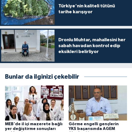
Türkiye'nin kaliteli tütünü
tarihe karışıyor
Dronlu Muhtar, mahallesini her
sabah havadan kontrol edip
eksikleri belirliyor
Bunlar da ilginizi çekebilir
MEB'de il içi mazerete bağlı
Görme engelli gençlerin
yer değiştirme sonuçları
YKS başarısında AGEM