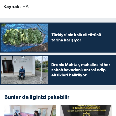
Kaynak:
İHA
Türkiye'nin kaliteli tütünü
tarihe karışıyor
Dronlu Muhtar, mahallesini her
sabah havadan kontrol edip
eksikleri belirliyor
Bunlar da ilginizi çekebilir