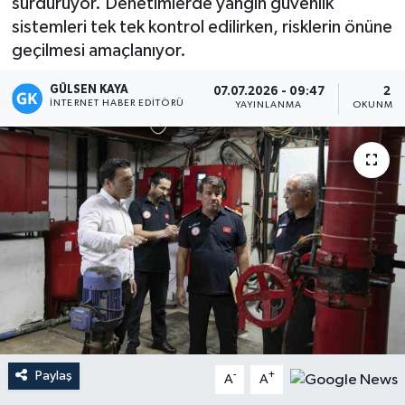
sürdürüyor. Denetimlerde yangın güvenlik
sistemleri tek tek kontrol edilirken, risklerin önüne
Magazin
geçilmesi amaçlanıyor.
Mersin
GÜLSEN KAYA
07.07.2026 - 09:47
2 D
İNTERNET HABER EDITÖRÜ
YAYINLANMA
OKUNMA 
Mersin Tarihi
Özel Haber
Politika
Resmi İlan
Sağlık
Spor
Paylaş
-
+
A
A
Sürmanşet