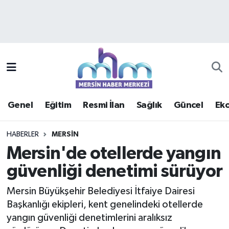
Asayiş
Mersin Hava Durumu
Çevre
Mersin Trafik Yoğunluk Haritası
Eğitim
Süper Lig Puan Durumu ve Fikstür
Genel
Eğitim
Resmi İlan
Sağlık
Güncel
Ek
Ekonomi
Tüm Manşetler
HABERLER
MERSIN
Genel
Son Dakika Haberleri
Mersin'de otellerde yangın
güvenliği denetimi sürüyor
Güncel
Haber Arşivi
Mersin Büyükşehir Belediyesi İtfaiye Dairesi
Haberde insan
Başkanlığı ekipleri, kent genelindeki otellerde
yangın güvenliği denetimlerini aralıksız
Kültür - Sanat