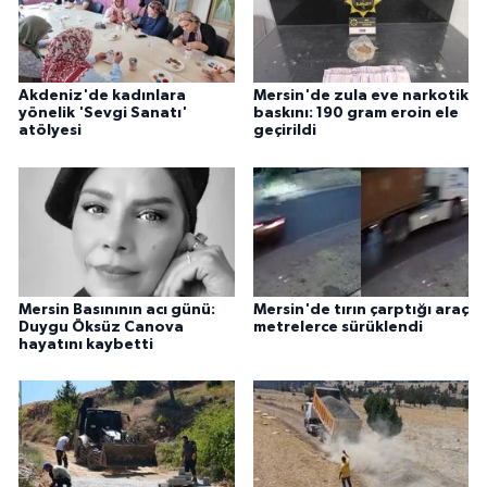
Akdeniz'de kadınlara
Mersin'de zula eve narkotik
yönelik 'Sevgi Sanatı'
baskını: 190 gram eroin ele
atölyesi
geçirildi
Mersin Basınının acı günü:
Mersin'de tırın çarptığı araç
Duygu Öksüz Canova
metrelerce sürüklendi
hayatını kaybetti