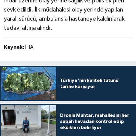
İhbar üzerine olay yerine sağlık ve polis ekipleri
sevk edildi. İlk müdahalesi olay yerinde yapılan
yaralı sürücü, ambulansla hastaneye kaldırılarak
tedavi altına alındı.
Kaynak:
İHA
Türkiye'nin kaliteli tütünü
tarihe karışıyor
Dronlu Muhtar, mahallesini her
sabah havadan kontrol edip
eksikleri belirliyor