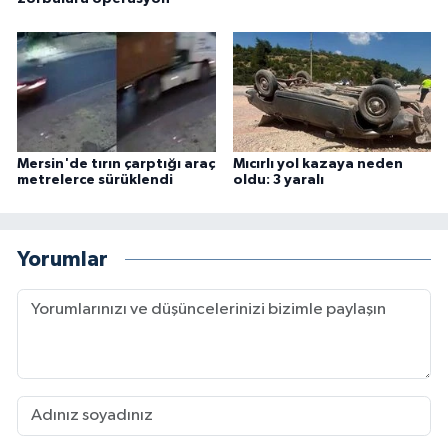
Mersin'de tırın çarptığı araç
Mıcırlı yol kazaya neden
metrelerce sürüklendi
oldu: 3 yaralı
Yorumlar