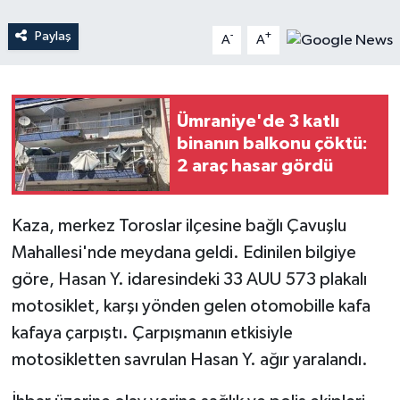
Paylaş
-
+
A
A
Teknoloji
Yaşam
Ümraniye'de 3 katlı
binanın balkonu çöktü:
2 araç hasar gördü
Kaza, merkez Toroslar ilçesine bağlı Çavuşlu
Mahallesi'nde meydana geldi. Edinilen bilgiye
göre, Hasan Y. idaresindeki 33 AUU 573 plakalı
motosiklet, karşı yönden gelen otomobille kafa
kafaya çarpıştı. Çarpışmanın etkisiyle
motosikletten savrulan Hasan Y. ağır yaralandı.