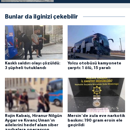
Bunlar da ilginizi çekebilir
Kasklı saldırı olayı çözüldü:
Yolcu otobüsü kamyonete
3 şüpheli tutuklandı
çarptı: 1 ölü, 15 yaralı
Rojin Kabaiş, Hiranur Nilgün
Mersin'de zula eve narkotik
Aygar ve Kıvanç Uman'ın
baskını: 190 gram eroin ele
ailelerini hedef alam siber
geçirildi
zorbalara operasyon