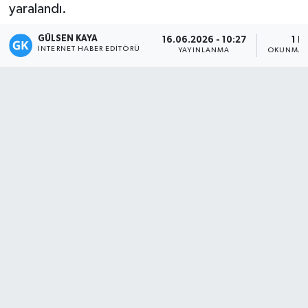
yaralandı.
Magazin
GÜLSEN KAYA
16.06.2026 - 10:27
1 D
İNTERNET HABER EDITÖRÜ
YAYINLANMA
OKUNMA 
Mersin
Mersin Tarihi
Özel Haber
Politika
Resmi İlan
Sağlık
Spor
Sürmanşet