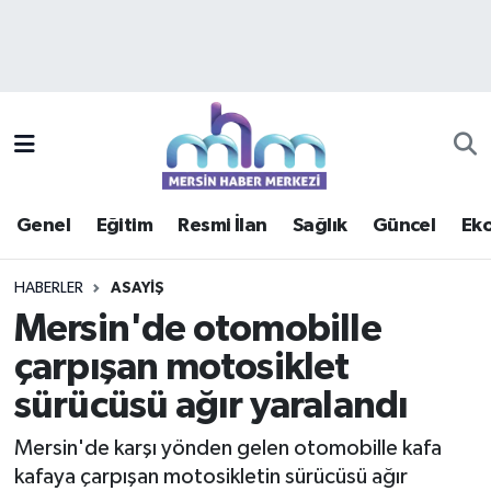
Asayiş
Mersin Hava Durumu
Çevre
Mersin Trafik Yoğunluk Haritası
Eğitim
Süper Lig Puan Durumu ve Fikstür
Genel
Eğitim
Resmi İlan
Sağlık
Güncel
Ek
Ekonomi
Tüm Manşetler
HABERLER
ASAYIŞ
Genel
Son Dakika Haberleri
Mersin'de otomobille
çarpışan motosiklet
Güncel
Haber Arşivi
sürücüsü ağır yaralandı
Haberde insan
Mersin'de karşı yönden gelen otomobille kafa
Kültür - Sanat
kafaya çarpışan motosikletin sürücüsü ağır