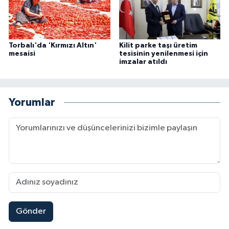
Torbalı'da 'Kırmızı Altın'
Kilit parke taşı üretim
mesaisi
tesisinin yenilenmesi için
imzalar atıldı
Yorumlar
Gönder