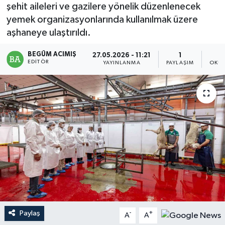
şehit aileleri ve gazilere yönelik düzenlenecek
Magazin
yemek organizasyonlarında kullanılmak üzere
aşhaneye ulaştırıldı.
Mersin
BEGÜM ACIMIŞ
27.05.2026 - 11:21
1
EDITÖR
YAYINLANMA
PAYLAŞIM
OKUN
Mersin Tarihi
Özel Haber
Politika
Resmi İlan
Sağlık
Spor
Paylaş
-
+
A
A
Sürmanşet