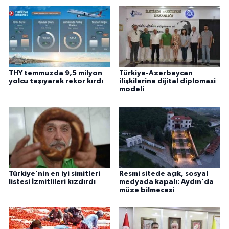
THY temmuzda 9,5 milyon
Türkiye-Azerbaycan
yolcu taşıyarak rekor kırdı
ilişkilerine dijital diplomasi
modeli
Türkiye'nin en iyi simitleri
Resmi sitede açık, sosyal
listesi İzmitlileri kızdırdı
medyada kapalı: Aydın'da
müze bilmecesi