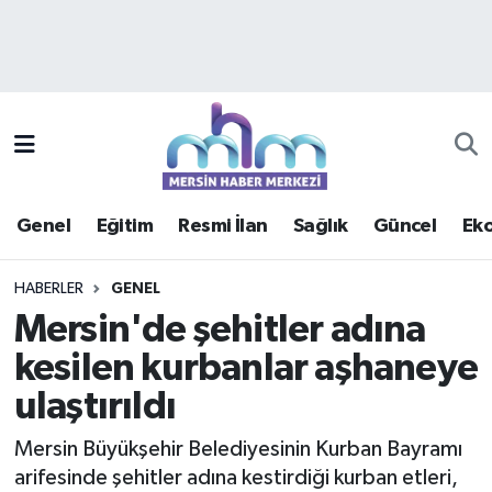
Asayiş
Mersin Hava Durumu
Çevre
Mersin Trafik Yoğunluk Haritası
Eğitim
Süper Lig Puan Durumu ve Fikstür
Genel
Eğitim
Resmi İlan
Sağlık
Güncel
Ek
Ekonomi
Tüm Manşetler
HABERLER
GENEL
Genel
Son Dakika Haberleri
Mersin'de şehitler adına
kesilen kurbanlar aşhaneye
Güncel
Haber Arşivi
ulaştırıldı
Haberde insan
Mersin Büyükşehir Belediyesinin Kurban Bayramı
Kültür - Sanat
arifesinde şehitler adına kestirdiği kurban etleri,