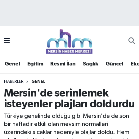
Asayiş
Mersin Hava Durumu
Çevre
Mersin Trafik Yoğunluk Haritası
Eğitim
Süper Lig Puan Durumu ve Fikstür
Genel
Eğitim
Resmi İlan
Sağlık
Güncel
Ek
Ekonomi
Tüm Manşetler
HABERLER
GENEL
Genel
Son Dakika Haberleri
Mersin'de serinlemek
isteyenler plajları doldurdu
Güncel
Haber Arşivi
Türkiye genelinde olduğu gibi Mersin'de de son
Haberde insan
bir haftadır etkili olan mevsim normalleri
üzerindeki sıcaklar nedeniyle plajlar doldu. Hem
Kültür - Sanat