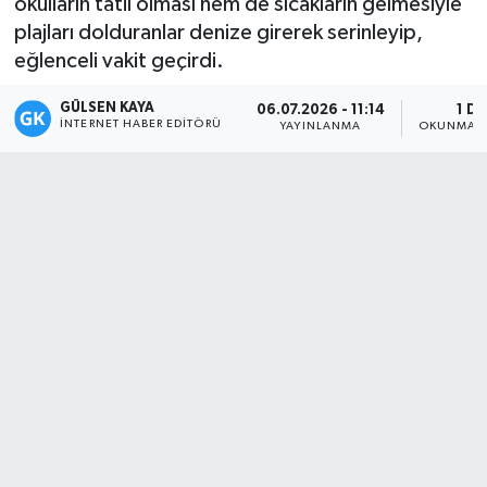
okulların tatil olması hem de sıcakların gelmesiyle
plajları dolduranlar denize girerek serinleyip,
Magazin
eğlenceli vakit geçirdi.
Mersin
GÜLSEN KAYA
06.07.2026 - 11:14
1 DK
İNTERNET HABER EDITÖRÜ
YAYINLANMA
OKUNMA S
Mersin Tarihi
Özel Haber
Politika
Resmi İlan
Sağlık
Spor
Sürmanşet