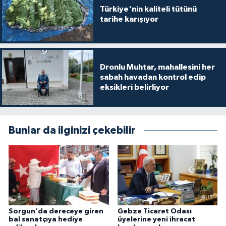
Türkiye'nin kaliteli tütünü
tarihe karışıyor
Dronlu Muhtar, mahallesini her
sabah havadan kontrol edip
eksikleri belirliyor
Bunlar da ilginizi çekebilir
Sorgun'da dereceye giren
Gebze Ticaret Odası
bal sanatçıya hediye
üyelerine yeni ihracat