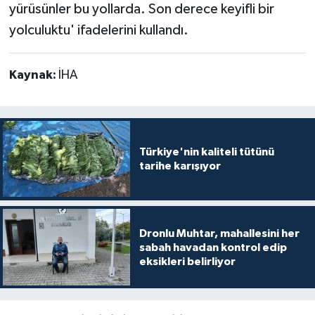
yürüsünler bu yollarda. Son derece keyifli bir
yolculuktu' ifadelerini kullandı.
Kaynak:
İHA
Türkiye'nin kaliteli tütünü
tarihe karışıyor
Dronlu Muhtar, mahallesini her
sabah havadan kontrol edip
eksikleri belirliyor