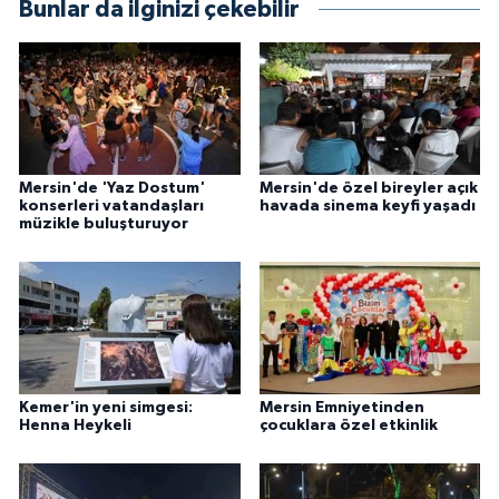
Bunlar da ilginizi çekebilir
Mersin'de 'Yaz Dostum'
Mersin'de özel bireyler açık
konserleri vatandaşları
havada sinema keyfi yaşadı
müzikle buluşturuyor
Kemer'in yeni simgesi:
Mersin Emniyetinden
Henna Heykeli
çocuklara özel etkinlik