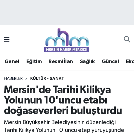
Asayiş
Mersin Hava Durumu
Çevre
Mersin Trafik Yoğunluk Haritası
Eğitim
Süper Lig Puan Durumu ve Fikstür
Genel
Eğitim
Resmi İlan
Sağlık
Güncel
Ek
Ekonomi
Tüm Manşetler
HABERLER
KÜLTÜR - SANAT
Genel
Son Dakika Haberleri
Mersin'de Tarihi Kilikya
Yolunun 10'uncu etabı
Güncel
Haber Arşivi
doğaseverleri buluşturdu
Haberde insan
Mersin Büyükşehir Belediyesinin düzenlediği
Kültür - Sanat
Tarihi Kilikya Yolunun 10'uncu etap yürüyüşünde