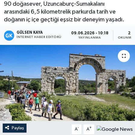
90 doğasever, Uzuncaburç-Sumakalanı
Magazin
arasındaki 6,5 kilometrelik parkurda tarih ve
doğanın iç içe geçtiği eşsiz bir deneyim yaşadı.
Mersin
GÜLSEN KAYA
09.06.2026 - 10:18
2 D
İNTERNET HABER EDITÖRÜ
YAYINLANMA
OKUNMA 
Mersin Tarihi
Özel Haber
Politika
Resmi İlan
Sağlık
Spor
Paylaş
-
+
A
A
Sürmanşet